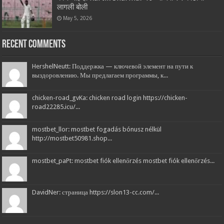
लागली बोली
May 5, 2026
Recent Comments
HershelNeutt: Поддержка — ключевой элемент на пути к
выздоровлению. Мы предлагаем программы, к...
chicken-road_gvKa: chicken road login https://chicken-
road22285.icu/...
mostbet_llor: mostbet fogadás bónusz nélkül
http://mostbet50981.shop...
mostbet_paPt: mostbet fiók ellenőrzés mostbet fiók ellenőrzés...
DavidNer: страница https://slon13-cc.com/...