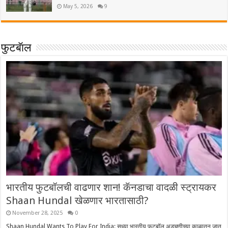
May 5, 2026
9
फुटबॅाल
भारतीय फुटबॉलची वाढणार शान! कॅनडाचा वादळी स्ट्रायकर
Shaan Hundal खेळणार भारतासाठी?
November 28, 2025
0
Shaan Hundal Wants To Play For India: सध्या भारतीय फुटबॉल अडचणीच्या काळातून जात