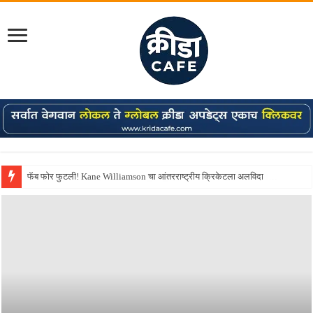
Shreyas Iyer कॅप्टन झाला! टी20 ची पुन्हा मुंबईकराच्या खांद्यावर, एशियन गेम्स…