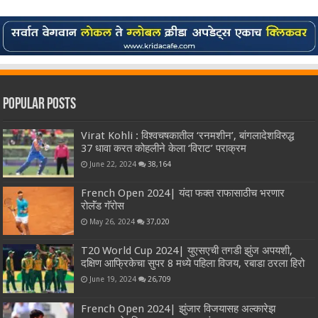
Popular Posts
Virat Kohli : विश्वचषकातील ‘रनमशीन’, बांगलादेशविरुद्ध
37 धावा करत कोहलीने केला ‘विराट’ पराक्रम
June 22, 2024
38,164
French Open 2024| यंदा फक्त राफासाठीच भरणार
रोलॅंड गॅरोस
May 26, 2024
37,020
T20 World Cup 2024| युएसएची तगडी झुंज अपयशी,
दक्षिण आफ्रिकेचा सुपर 8 मध्ये पहिला विजय, रबाडा ठरला हिरो
June 19, 2024
26,709
French Open 2024| झुंजार विजयासह अल्कारेझ