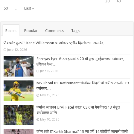
30
40
50
...
Last »
Recent
Popular
Comments
Tags
फॅब फोर फुटली! Kane Williamson चा आंतरराष्ट्रीय क्रिकेटला अलविदा
June 12, 2026
Shreyas Iyer कॅप्टन झाला! टी20 ची पुन्हा मुंबईकराच्या खांद्यावर,
एशियन गेम्स…
June 6, 2026
MS Dhoni IPL Retirement: धोनीच्या निवृत्तीची तारीख ठरली? 19
वर्षांनंतर…
May 15, 2026
पप्पांचा लाडका Urvil Patel बनला CSK चा गेमचेंजर! 13 चेंडूत
अर्धशतक आणि…
May 10, 2026
कोण आहे हा Kartik Sharma? 19 व्या वर्षी 14 कोटींची लागली बोली