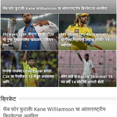
नाशिककर Ramakrishna Ghosh ची IPL 2026 रणांगणात एन्ट्री! अफाट
फॅब फोर फुटली! Kane Williamson चा आंतरराष्ट्रीय क्रिकेटला अलविदा
मेहनत आणि CSK चा विश्वास…
Shreyas Iyer कॅप्टन झाला! टी20
MS Dhoni IPL Retirement:
वंडर बॉय Vaibhav Suryavanshi
ची पुन्हा मुंबईकराच्या खांद्यावर, एशियन
कोण हा Raghu Sharma? वय 33,
धोनीच्या निवृत्तीची तारीख ठरली? 19
चा आणखी एक शतकी धमाका! 36 चेंडूत
गेम्स…
कृष्णभक्त, शेन वॉर्न आणि बरंच काही
वर्षांनंतर…
…
पप्पांचा लाडका Urvil Patel बनला
CSK चा गेमचेंजर! 13 चेंडूत अर्धशतक
सरपंच श्रेयसच्या Punjab Kings चा
कोण आहे हा Kartik Sharma? 19
Australia Retain The Ashes
आणि…
वर्ल्ड रेकॉर्ड! दिल्लीविरूद्ध चेस केले 264
व्या वर्षी 14 कोटींची लागली बोली
2025-2026
क्रिकेट
फॅब फोर फुटली! Kane Williamson चा आंतरराष्ट्रीय
क्रिकेटला अलविदा