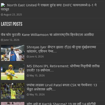
North East United ने राखला डुरंड कप! DHFC फायनलमध्ये 6-1 ने
पराभूत
August 23, 2025
Latest Posts
फॅब फोर फुटली! Kane Williamson चा आंतरराष्ट्रीय क्रिकेटला अलविदा
June 12, 2026
Shreyas Iyer कॅप्टन झाला! टी20 ची पुन्हा मुंबईकराच्या
खांद्यावर, एशियन गेम्स…
June 6, 2026
MS Dhoni IPL Retirement: धोनीच्या निवृत्तीची तारीख
ठरली? 19 वर्षांनंतर…
May 15, 2026
पप्पांचा लाडका Urvil Patel बनला CSK चा गेमचेंजर! 13
चेंडूत अर्धशतक आणि…
May 10, 2026
कोण आहे हा Kartik Sharma? 19 व्या वर्षी 14 कोटींची