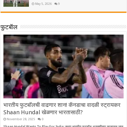
May 5, 2026
9
फुटबॅाल
भारतीय फुटबॉलची वाढणार शान! कॅनडाचा वादळी स्ट्रायकर
Shaan Hundal खेळणार भारतासाठी?
November 28, 2025
0
Shaan Hundal Wants To Play For India: सध्या भारतीय फुटबॉल अडचणीच्या काळातून जात