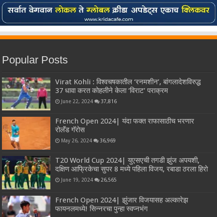
Popular Posts
Virat Kohli : विश्वचषकातील ‘रनमशीन’, बांगलादेशविरुद्ध
37 धावा करत कोहलीने केला ‘विराट’ पराक्रम
June 22, 2024
37,816
French Open 2024| यंदा फक्त राफासाठीच भरणार
रोलॅंड गॅरोस
May 26, 2024
36,969
T20 World Cup 2024| युएसएची तगडी झुंज अपयशी,
दक्षिण आफ्रिकेचा सुपर 8 मध्ये पहिला विजय, रबाडा ठरला हिरो
June 19, 2024
26,565
French Open 2024| झुंजार विजयासह अल्कारेझ
फायनलमध्ये! सिन्नरचा पुन्हा स्वप्नभंग