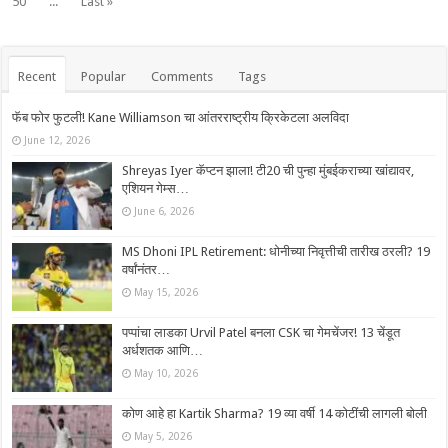
50
...
Last »
Recent
Popular
Comments
Tags
फॅब फोर फुटली! Kane Williamson चा आंतरराष्ट्रीय क्रिकेटला अलविदा
June 12, 2026
Shreyas Iyer कॅप्टन झाला! टी20 ची पुन्हा मुंबईकराच्या खांद्यावर,
एशियन गेम्स…
June 6, 2026
MS Dhoni IPL Retirement: धोनीच्या निवृत्तीची तारीख ठरली? 19
वर्षांनंतर…
May 15, 2026
पप्पांचा लाडका Urvil Patel बनला CSK चा गेमचेंजर! 13 चेंडूत
अर्धशतक आणि…
May 10, 2026
कोण आहे हा Kartik Sharma? 19 व्या वर्षी 14 कोटींची लागली बोली
May 5, 2026