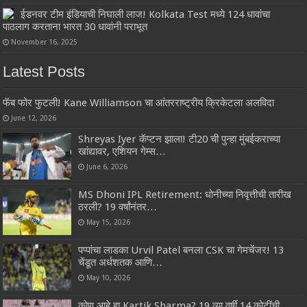
ईडनवर टीम इंडियाची निघाली लाज! Kolkata Test मध्ये 124 धावांचा
पाठलाग करताना भारत 30 धावांनी पराभूत
November 16, 2025
Latest Posts
फॅब फोर फुटली! Kane Williamson चा आंतरराष्ट्रीय क्रिकेटला अलविदा
June 12, 2026
Shreyas Iyer कॅप्टन झाला! टी20 ची पुन्हा मुंबईकराच्या
खांद्यावर, एशियन गेम्स…
June 6, 2026
MS Dhoni IPL Retirement: धोनीच्या निवृत्तीची तारीख
ठरली? 19 वर्षांनंतर…
May 15, 2026
पप्पांचा लाडका Urvil Patel बनला CSK चा गेमचेंजर! 13
चेंडूत अर्धशतक आणि…
May 10, 2026
कोण आहे हा Kartik Sharma? 19 व्या वर्षी 14 कोटींची