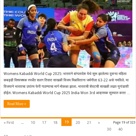
Womens Kabaddi World Cup 2025: भारताने बांगलादेश येथे सुरू झालेल्या दुसऱ्या महिला
कबड्डी विश्वचषक स्पर्धेत सलग तिसरा साखळी विजय मिळविताना जर्मनीला 63-22 असे नमविले. या
विजयाने भारताचा उपांत्य फेरी गाठण्याचा मार्ग मोकळा झाला. भारताची शेवटची साखळी लढत युगांडाशी
होईल. Womens Kabaddi World Cup 2025 India Won 3rd आक्रमक सुरुवात करत …
Read More »
19
« First
...
10
17
18
20
21
»
Page 19 of 323
30
40