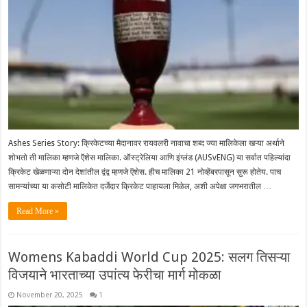
Ashes Series Story: क्रिकेटच्या मैदानावर रायवलरी नावाचा शब्द ज्या मालिकेला खऱ्या अर्थाने
शोभतो ती मालिका म्हणजे ऍशेस मालिका. ऑस्ट्रेलिया आणि इंग्लंड (AUSvENG) या सर्वात पहिल्यांदा
क्रिकेट खेळणाऱ्या दोन देशांतील द्वंद्व म्हणजे ऍशेस‌. हीच मालिका 21 नोव्हेंबरपासून सुरू होतेय. पाच
सामन्यांच्या या कसोटी मालिकेत दर्जेदार क्रिकेट पाहायला मिळेल, अशी अपेक्षा जगभरातील …
Read More »
Womens Kabaddi World Cup 2025: सलग तिसऱ्या
विजयाने भारताच्या उपांत्य फेरीचा मार्ग मोकळा
November 20, 2025
1