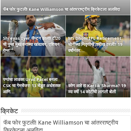
नाशिककर Ramakrishna Ghosh ची IPL 2026 रणांगणात एन्ट्री! अफाट
फॅब फोर फुटली! Kane Williamson चा आंतरराष्ट्रीय क्रिकेटला अलविदा
मेहनत आणि CSK चा विश्वास…
Shreyas Iyer कॅप्टन झाला! टी20
MS Dhoni IPL Retirement:
वंडर बॉय Vaibhav Suryavanshi
ची पुन्हा मुंबईकराच्या खांद्यावर, एशियन
कोण हा Raghu Sharma? वय 33,
धोनीच्या निवृत्तीची तारीख ठरली? 19
चा आणखी एक शतकी धमाका! 36 चेंडूत
गेम्स…
कृष्णभक्त, शेन वॉर्न आणि बरंच काही
वर्षांनंतर…
…
पप्पांचा लाडका Urvil Patel बनला
CSK चा गेमचेंजर! 13 चेंडूत अर्धशतक
सरपंच श्रेयसच्या Punjab Kings चा
कोण आहे हा Kartik Sharma? 19
Australia Retain The Ashes
आणि…
वर्ल्ड रेकॉर्ड! दिल्लीविरूद्ध चेस केले 264
व्या वर्षी 14 कोटींची लागली बोली
2025-2026
क्रिकेट
फॅब फोर फुटली! Kane Williamson चा आंतरराष्ट्रीय
क्रिकेटला अलविदा