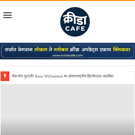
Shreyas Iyer कॅप्टन झाला! टी20 ची पुन्हा मुंबईकराच्या खांद्यावर, एशियन गेम्स…