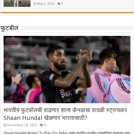
May 5, 2026
9
फुटबॅाल
भारतीय फुटबॉलची वाढणार शान! कॅनडाचा वादळी स्ट्रायकर
Shaan Hundal खेळणार भारतासाठी?
November 28, 2025
0
Shaan Hundal Wants To Play For India: सध्या भारतीय फुटबॉल अडचणीच्या काळातून जात