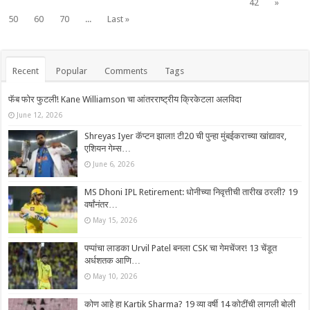
42
»
50
60
70
...
Last »
Recent
Popular
Comments
Tags
फॅब फोर फुटली! Kane Williamson चा आंतरराष्ट्रीय क्रिकेटला अलविदा
June 12, 2026
Shreyas Iyer कॅप्टन झाला! टी20 ची पुन्हा मुंबईकराच्या खांद्यावर,
एशियन गेम्स…
June 6, 2026
MS Dhoni IPL Retirement: धोनीच्या निवृत्तीची तारीख ठरली? 19
वर्षांनंतर…
May 15, 2026
पप्पांचा लाडका Urvil Patel बनला CSK चा गेमचेंजर! 13 चेंडूत
अर्धशतक आणि…
May 10, 2026
कोण आहे हा Kartik Sharma? 19 व्या वर्षी 14 कोटींची लागली बोली