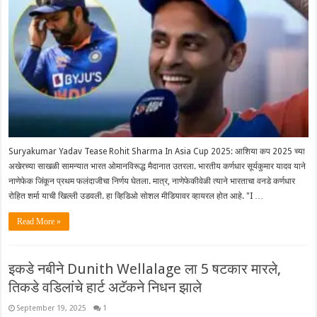
Suryakumar Yadav Tease Rohit Sharma In Asia Cup 2025: आशिया कप 2025 च्या
अखेरच्या साखळी सामन्यात भारत ओमानविरूद्ध मैदानात उतरला. भारतीय कर्णधार सूर्यकुमार यादव याने
नाणेफेक जिंकून प्रथम फलंदाजीचा निर्णय घेतला. मात्र, नाणेफेकीवेळी त्याने भारताचा वनडे कर्णधार
रोहित शर्मा याची खिल्ली उडवली. हा व्हिडिओ सोशल मीडियावर व्हायरल होत आहे. "I …
Read More »
इकडे नबीने Dunith Wellalage ला 5 षटकार मारले,
तिकडे वडिलांचे हार्ट अटॅकने निधन झाले
September 19, 2025
1