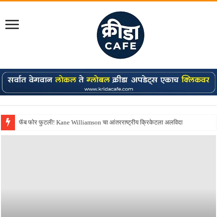
Shreyas Iyer कॅप्टन झाला! टी20 ची पुन्हा मुंबईकराच्या खांद्यावर, एशियन गेम्स…