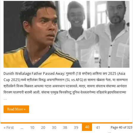
Dunith Wellalage Father Passed Away: गुरुवारी (18 सप्टेंबर) आशिया कप 2025 (Asia
Cup 2025) मध्ये श्रीलंका विरुद्ध अफगाणिस्तान (SL vs AFG) हा सामना खेळला गेला. या सामन्यात
श्रीलंकेने विजय मिळवत आपल्या गटात अव्वस्थान पटकावले. मात्र, सामना संपताच संघाच्या आनंदात
विरजण घालणारी बातमी आली. संघाचा प्रमुख फिरकीपटू दुनिथ वेल्ललागेच्या वडिलांचे हृदयविकाराच्या
…
Read More »
40
« First
...
10
20
30
38
39
41
Page 40 of 323