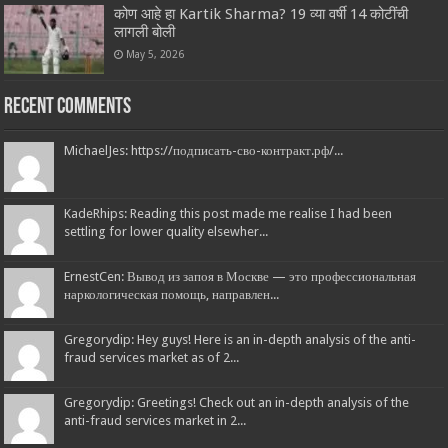
कोण आहे हा Kartik Sharma? 19 व्या वर्षी 14 कोटींची
लागली बोली
May 5, 2026
Recent Comments
MichaelJes: https://подписать-сво-контракт.рф/...
KadeRhips: Reading this post made me realise I had been
settling for lower quality elsewher...
ErnestCen: Вывод из запоя в Москве — это профессиональная
наркологическая помощь, направлен...
Gregorydip: Hey guys! Here is an in-depth analysis of the anti-
fraud services market as of 2...
Gregorydip: Greetings! Check out an in-depth analysis of the
anti-fraud services market in 2...