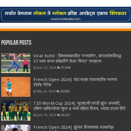
Popular Posts
Virat Kohli : विश्वचषकातील ‘रनमशीन’, बांगलादेशविरुद्ध
37 धावा करत कोहलीने केला ‘विराट’ पराक्रम
June 22, 2024
37,944
French Open 2024| यंदा फक्त राफासाठीच भरणार
रोलॅंड गॅरोस
May 26, 2024
36,985
T20 World Cup 2024| युएसएची तगडी झुंज अपयशी,
दक्षिण आफ्रिकेचा सुपर 8 मध्ये पहिला विजय, रबाडा ठरला हिरो
June 19, 2024
26,621
French Open 2024| झुंजार विजयासह अल्कारेझ