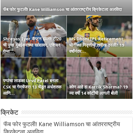
नाशिककर Ramakrishna Ghosh ची IPL 2026 रणांगणात एन्ट्री! अफाट
फॅब फोर फुटली! Kane Williamson चा आंतरराष्ट्रीय क्रिकेटला अलविदा
मेहनत आणि CSK चा विश्वास…
Shreyas Iyer कॅप्टन झाला! टी20
MS Dhoni IPL Retirement:
वंडर बॉय Vaibhav Suryavanshi
ची पुन्हा मुंबईकराच्या खांद्यावर, एशियन
कोण हा Raghu Sharma? वय 33,
धोनीच्या निवृत्तीची तारीख ठरली? 19
चा आणखी एक शतकी धमाका! 36 चेंडूत
गेम्स…
कृष्णभक्त, शेन वॉर्न आणि बरंच काही
वर्षांनंतर…
…
पप्पांचा लाडका Urvil Patel बनला
CSK चा गेमचेंजर! 13 चेंडूत अर्धशतक
सरपंच श्रेयसच्या Punjab Kings चा
कोण आहे हा Kartik Sharma? 19
Australia Retain The Ashes
आणि…
वर्ल्ड रेकॉर्ड! दिल्लीविरूद्ध चेस केले 264
व्या वर्षी 14 कोटींची लागली बोली
2025-2026
क्रिकेट
फॅब फोर फुटली! Kane Williamson चा आंतरराष्ट्रीय
क्रिकेटला अलविदा