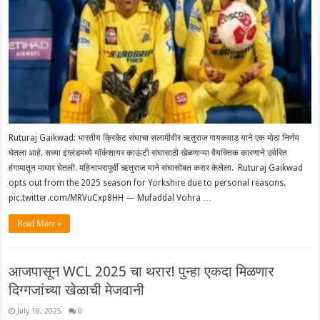
Ruturaj Gaikwad: भारतीय क्रिकेट संघाचा सलामीवीर ऋतुराज गायकवाड याने एक मोठा निर्णय
घेतला आहे. सध्या इंग्लंडमध्ये यॉर्कशायर काऊंटी संघासाठी खेळणाऱ्या वैयक्तिक कारणाने उर्वरित
हंगामातून माघार घेतली. महिनाभरापूर्वी ऋतुराज याने संघासोबत करार केलेला. Ruturaj Gaikwad
opts out from the 2025 season for Yorkshire due to personal reasons.
pic.twitter.com/MRVuCxp8HH — Mufaddal Vohra …
Read More »
आजपासून WCL 2025 चा थरार! पुन्हा एकदा मिळणार
दिग्गजांच्या खेळाची मेजवानी
July 18, 2025
0