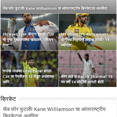
नाशिककर Ramakrishna Ghosh ची IPL 2026 रणांगणात एन्ट्री! अफाट
फॅब फोर फुटली! Kane Williamson चा आंतरराष्ट्रीय क्रिकेटला अलविदा
मेहनत आणि CSK चा विश्वास…
Shreyas Iyer कॅप्टन झाला! टी20
MS Dhoni IPL Retirement:
वंडर बॉय Vaibhav Suryavanshi
ची पुन्हा मुंबईकराच्या खांद्यावर, एशियन
कोण हा Raghu Sharma? वय 33,
धोनीच्या निवृत्तीची तारीख ठरली? 19
चा आणखी एक शतकी धमाका! 36 चेंडूत
गेम्स…
कृष्णभक्त, शेन वॉर्न आणि बरंच काही
वर्षांनंतर…
…
पप्पांचा लाडका Urvil Patel बनला
CSK चा गेमचेंजर! 13 चेंडूत अर्धशतक
सरपंच श्रेयसच्या Punjab Kings चा
कोण आहे हा Kartik Sharma? 19
Australia Retain The Ashes
आणि…
वर्ल्ड रेकॉर्ड! दिल्लीविरूद्ध चेस केले 264
व्या वर्षी 14 कोटींची लागली बोली
2025-2026
क्रिकेट
फॅब फोर फुटली! Kane Williamson चा आंतरराष्ट्रीय
क्रिकेटला अलविदा