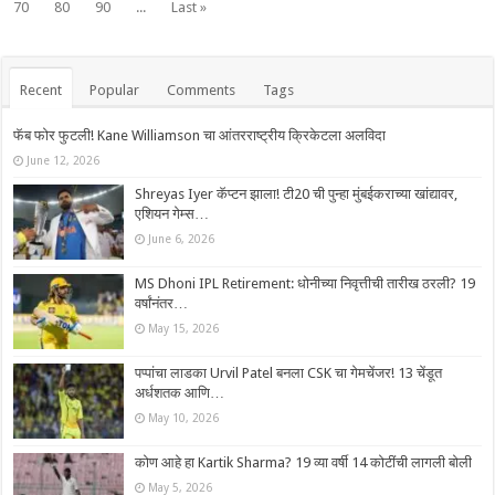
70
80
90
...
Last »
Recent
Popular
Comments
Tags
फॅब फोर फुटली! Kane Williamson चा आंतरराष्ट्रीय क्रिकेटला अलविदा
June 12, 2026
Shreyas Iyer कॅप्टन झाला! टी20 ची पुन्हा मुंबईकराच्या खांद्यावर,
एशियन गेम्स…
June 6, 2026
MS Dhoni IPL Retirement: धोनीच्या निवृत्तीची तारीख ठरली? 19
वर्षांनंतर…
May 15, 2026
पप्पांचा लाडका Urvil Patel बनला CSK चा गेमचेंजर! 13 चेंडूत
अर्धशतक आणि…
May 10, 2026
कोण आहे हा Kartik Sharma? 19 व्या वर्षी 14 कोटींची लागली बोली
May 5, 2026