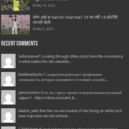
May 10, 2026
कोण आहे हा Kartik Sharma? 19 व्या वर्षी 14 कोटींची
लागली बोली
May 5, 2026
Recent Comments
Sebastianvef: Looking through other posts here the consistency
is what makes the site valuable...
MatthewDycle: С пациентом работают профильные
специалисты, которые оценивают состояние и подби...
JamesSmern: Есть ли у кросс-промо телеграм-канала реальный
эффект? - https://dzen.ru/a/anA_b...
lalabet_aukt: Ben hier nu een maand of vier bezig en wilde toch
even mijn kant van het verhaal...
CalebSnupt: В этой публикации мы обсуждаем современные