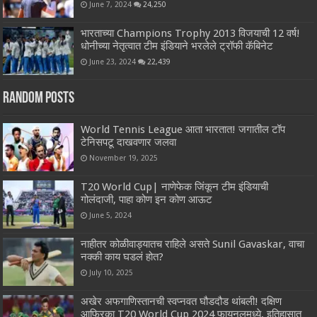
June 7, 2024
24,250
भारताच्या Champions Trophy 2013 विजयाची 12 वर्ष!
धोनीच्या नेतृत्वात टीम इंडियाने भरलेले ट्रॉफी कॅबिनेट
June 23, 2024
22,439
Random Posts
World Tennis League आता भारतात! जगातील टॉप
टेनिसपटू दाखवणार जलवा
November 19, 2025
T20 World Cup| नाणेफेक जिंकून टीम इंडियाची
गोलंदाजी, पाहा कोण इन कोण आऊट
June 5, 2024
नाहीतर कोळीवाड्यातच राहिले असते Sunil Gavaskar, वाचा
नक्की काय घडलं होत?
July 10, 2025
अखेर अफगाणिस्तानची स्वप्नवत घौडदौड थांबली! दक्षिण
आफ्रिका T20 World Cup 2024 फायनलमध्ये, इतिहासात