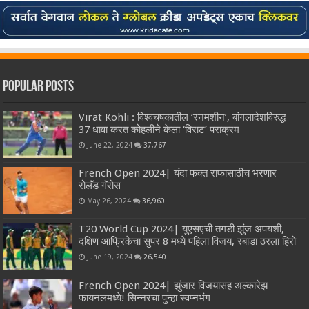
Popular Posts
Virat Kohli : विश्वचषकातील ‘रनमशीन’, बांगलादेशविरुद्ध
37 धावा करत कोहलीने केला ‘विराट’ पराक्रम
June 22, 2024
37,767
French Open 2024| यंदा फक्त राफासाठीच भरणार
रोलॅंड गॅरोस
May 26, 2024
36,960
T20 World Cup 2024| युएसएची तगडी झुंज अपयशी,
दक्षिण आफ्रिकेचा सुपर 8 मध्ये पहिला विजय, रबाडा ठरला हिरो
June 19, 2024
26,540
French Open 2024| झुंजार विजयासह अल्कारेझ
फायनलमध्ये! सिन्नरचा पुन्हा स्वप्नभंग