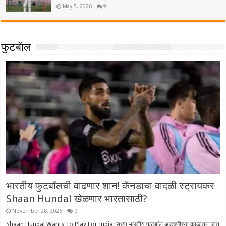
May 5, 2026
9
फुटबॅाल
भारतीय फुटबॉलची वाढणार शान! कॅनडाचा वादळी स्ट्रायकर
Shaan Hundal खेळणार भारतासाठी?
November 28, 2025
0
Shaan Hundal Wants To Play For India: सध्या भारतीय फुटबॉल अडचणीच्या काळातून जात