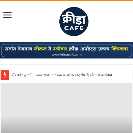
Shreyas Iyer कॅप्टन झाला! टी20 ची पुन्हा मुंबईकराच्या खांद्यावर, एशियन गेम्स…