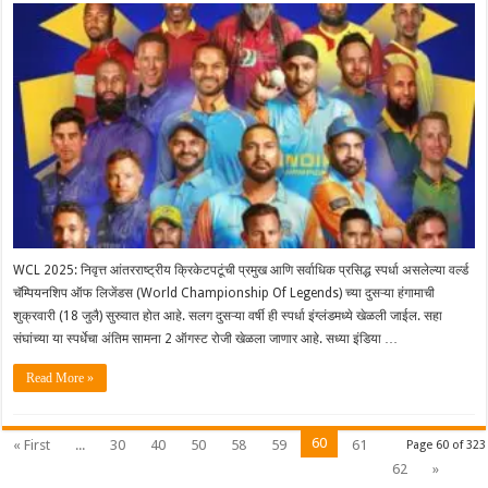
WCL 2025: निवृत्त आंतरराष्ट्रीय क्रिकेटपटूंची प्रमुख आणि सर्वाधिक प्रसिद्ध स्पर्धा असलेल्या वर्ल्ड
चॅम्पियनशिप ऑफ लिजेंडस (World Championship Of Legends) च्या दुसऱ्या हंगामाची
शुक्रवारी (18 जुलै) सुरुवात होत आहे. सलग दुसऱ्या वर्षी ही स्पर्धा इंग्लंडमध्ये खेळली जाईल. सहा
संघांच्या या स्पर्धेचा अंतिम सामना 2 ऑगस्ट रोजी खेळला जाणार आहे. सध्या इंडिया …
Read More »
60
« First
...
30
40
50
58
59
61
Page 60 of 323
62
»