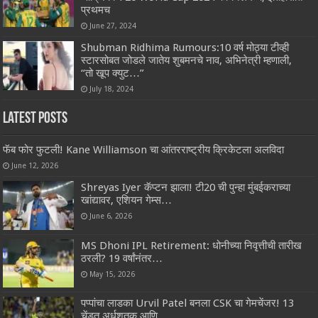
प्रथमच
June 27, 2024
Shubman Ridhima Rumours:10 वर्ष मोठ्या टीव्ही
स्टारसोबत जोडले जातेय शुबमनचे नाव, अभिनेत्री म्हणाली,
“तो खूप क्युट…”
July 18, 2024
Latest Posts
फॅब फोर फुटली! Kane Williamson चा आंतरराष्ट्रीय क्रिकेटला अलविदा
June 12, 2026
Shreyas Iyer कॅप्टन झाला! टी20 ची पुन्हा मुंबईकराच्या
खांद्यावर, एशियन गेम्स…
June 6, 2026
MS Dhoni IPL Retirement: धोनीच्या निवृत्तीची तारीख
ठरली? 19 वर्षांनंतर…
May 15, 2026
पप्पांचा लाडका Urvil Patel बनला CSK चा गेमचेंजर! 13
चेंडूत अर्धशतक आणि…