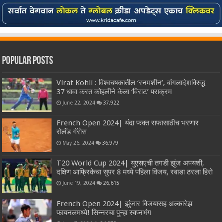
Popular Posts
Virat Kohli : विश्वचषकातील ‘रनमशीन’, बांगलादेशविरुद्ध
37 धावा करत कोहलीने केला ‘विराट’ पराक्रम
June 22, 2024
37,922
French Open 2024| यंदा फक्त राफासाठीच भरणार
रोलॅंड गॅरोस
May 26, 2024
36,979
T20 World Cup 2024| युएसएची तगडी झुंज अपयशी,
दक्षिण आफ्रिकेचा सुपर 8 मध्ये पहिला विजय, रबाडा ठरला हिरो
June 19, 2024
26,615
French Open 2024| झुंजार विजयासह अल्कारेझ
फायनलमध्ये! सिन्नरचा पुन्हा स्वप्नभंग