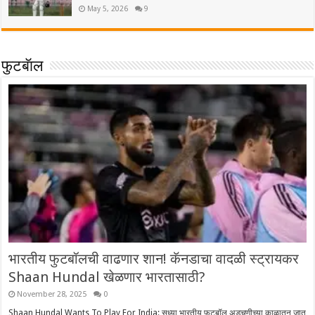
May 5, 2026
9
फुटबॅाल
भारतीय फुटबॉलची वाढणार शान! कॅनडाचा वादळी स्ट्रायकर
Shaan Hundal खेळणार भारतासाठी?
November 28, 2025
0
Shaan Hundal Wants To Play For India: सध्या भारतीय फुटबॉल अडचणीच्या काळातून जात