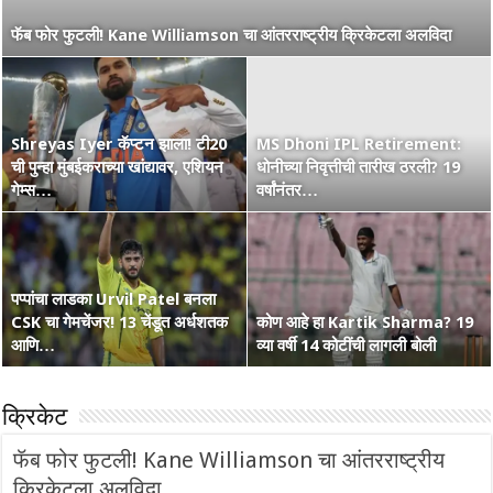
नाशिककर Ramakrishna Ghosh ची IPL 2026 रणांगणात एन्ट्री! अफाट
फॅब फोर फुटली! Kane Williamson चा आंतरराष्ट्रीय क्रिकेटला अलविदा
मेहनत आणि CSK चा विश्वास…
Shreyas Iyer कॅप्टन झाला! टी20
MS Dhoni IPL Retirement:
वंडर बॉय Vaibhav Suryavanshi
ची पुन्हा मुंबईकराच्या खांद्यावर, एशियन
कोण हा Raghu Sharma? वय 33,
धोनीच्या निवृत्तीची तारीख ठरली? 19
चा आणखी एक शतकी धमाका! 36 चेंडूत
गेम्स…
कृष्णभक्त, शेन वॉर्न आणि बरंच काही
वर्षांनंतर…
…
पप्पांचा लाडका Urvil Patel बनला
CSK चा गेमचेंजर! 13 चेंडूत अर्धशतक
सरपंच श्रेयसच्या Punjab Kings चा
कोण आहे हा Kartik Sharma? 19
Australia Retain The Ashes
आणि…
वर्ल्ड रेकॉर्ड! दिल्लीविरूद्ध चेस केले 264
व्या वर्षी 14 कोटींची लागली बोली
2025-2026
क्रिकेट
फॅब फोर फुटली! Kane Williamson चा आंतरराष्ट्रीय
क्रिकेटला अलविदा