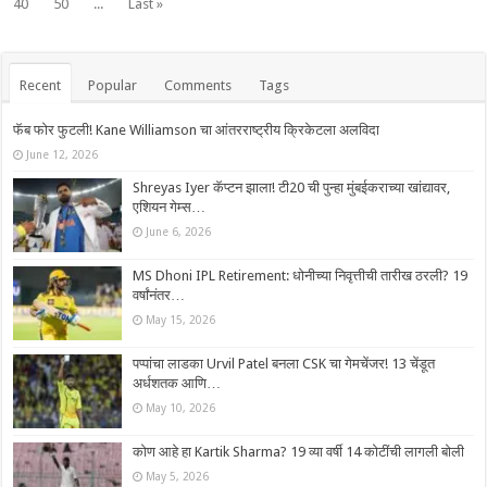
40
50
...
Last »
Recent
Popular
Comments
Tags
फॅब फोर फुटली! Kane Williamson चा आंतरराष्ट्रीय क्रिकेटला अलविदा
June 12, 2026
Shreyas Iyer कॅप्टन झाला! टी20 ची पुन्हा मुंबईकराच्या खांद्यावर,
एशियन गेम्स…
June 6, 2026
MS Dhoni IPL Retirement: धोनीच्या निवृत्तीची तारीख ठरली? 19
वर्षांनंतर…
May 15, 2026
पप्पांचा लाडका Urvil Patel बनला CSK चा गेमचेंजर! 13 चेंडूत
अर्धशतक आणि…
May 10, 2026
कोण आहे हा Kartik Sharma? 19 व्या वर्षी 14 कोटींची लागली बोली
May 5, 2026