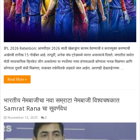
IPL 2026 Retention: आयपीएल 2026 साठी खेळाडूंना कायम ठेवण्याची व करारमुक्त करण्याची
अखेरची तारीख 15 नोव्हेंबर आहे. तत्पूर्वी, अनेक संघ ट्रेडमध्ये व्यस्त असल्याचे दिसते. जगातील सर्वात
मोठी व्यावसायिक क्रिकेट लीग असलेल्या या स्पर्धेच्या नव्या हंगामाआधी कोणाला नारळ मिळणार आणि
कोणाला दुसरी संधी मिळणार, याबाबत तर्कवितर्क लढवले जात आहेत. आपणही डेडलाईनच्या …
Read More »
भारतीय नेमबाजीचा नवा सम्राट! नेमबाजी विश्वचषकात
Samrat Rana चा सुवर्णवेध
November 12, 2025
0