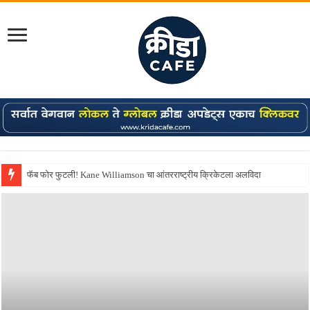
Shreyas Iyer कॅप्टन झाला! टी20 ची पुन्हा मुंबईकराच्या खांद्यावर, एशियन गेम्स…