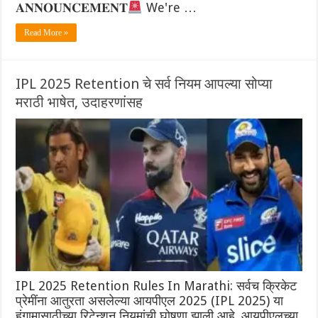
𝐀𝐍𝐍𝐎𝐔𝐍𝐂𝐄𝐌𝐄𝐍𝐓
We're …
Read More »
IPL 2025 Retention चे सर्व नियम आपल्या सोप्या
मराठी भाषेत, उदाहरणांसह
IPL 2025 Retention Rules In Marathi: सर्वच क्रिकेट
प्रेमींना आतुरता असलेल्या आयपीएल 2025 (IPL 2025) या
हंगामासाठीच्या रिटेन्शन नियमांची घोषणा झाली आहे. आयपीएलच्या