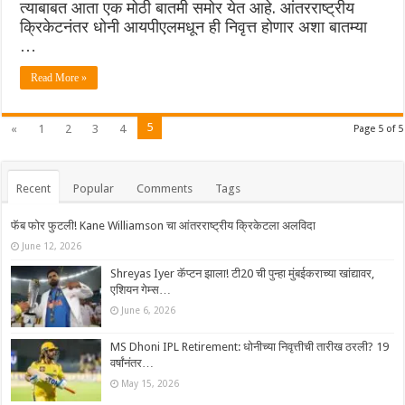
त्याबाबत आता एक मोठी बातमी समोर येत आहे. आंतरराष्ट्रीय
क्रिकेटनंतर धोनी आयपीएलमधून ही निवृत्त होणार अशा बातम्या
…
Read More »
5
«
1
2
3
4
Page 5 of 5
Recent
Popular
Comments
Tags
फॅब फोर फुटली! Kane Williamson चा आंतरराष्ट्रीय क्रिकेटला अलविदा
June 12, 2026
Shreyas Iyer कॅप्टन झाला! टी20 ची पुन्हा मुंबईकराच्या खांद्यावर,
एशियन गेम्स…
June 6, 2026
MS Dhoni IPL Retirement: धोनीच्या निवृत्तीची तारीख ठरली? 19
वर्षांनंतर…
May 15, 2026