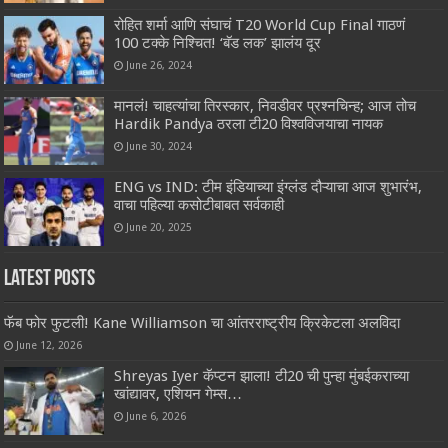
रोहित शर्मा आणि संघाचं T20 World Cup Final गाठणं
100 टक्के निश्चित! ‘बॅड लक’ झालंय दूर
June 26, 2024
मानलं! चाहत्यांचा तिरस्कार, निवडीवर प्रश्नचिन्ह; आज तोच
Hardik Pandya ठरला टी20 विश्वविजयाचा नायक
June 30, 2024
ENG vs IND: टीम इंडियाच्या इंग्लंड दौऱ्याचा आज शुभारंभ,
वाचा पहिल्या कसोटीबाबत सर्वकाही
June 20, 2025
Latest Posts
फॅब फोर फुटली! Kane Williamson चा आंतरराष्ट्रीय क्रिकेटला अलविदा
June 12, 2026
Shreyas Iyer कॅप्टन झाला! टी20 ची पुन्हा मुंबईकराच्या
खांद्यावर, एशियन गेम्स…
June 6, 2026