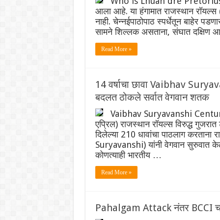
Who is Lhuan dre Pretorius:
आला आहे. या हंगामात राजस्थान रॉयल्
नाही. चेन्नईपाठोपाठ स्पर्धेतून बाहेर प
सामने शिल्लक असताना, संघात दक्षिण आ
Read More »
14 वर्षाचा छावा Vaibhav Suryavan
बदलत ठोकले सर्वात वेगवान शतक
Vaibhav Suryavanshi Century
एप्रिल) राजस्थान रॉयल्स विरुद्ध गुजर
दिलेल्या 210 धावांचा पाठलाग करताना र
Suryavanshi) यांनी वेगवान सुरुवात केली.
कोणत्याही भारतीय …
Read More »
Pahalgam Attack नंतर BCCI चा 