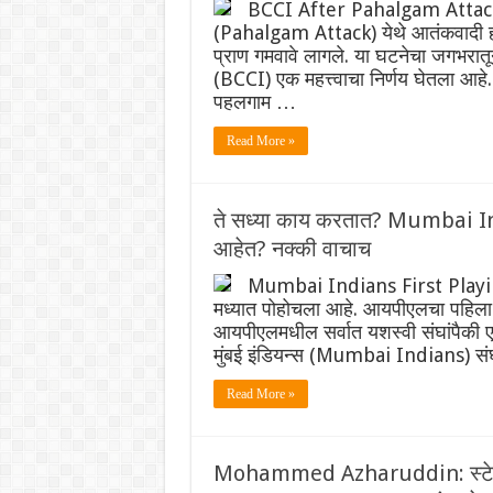
BCCI After Pahalgam Attack: म
(Pahalgam Attack) येथे आतंकवादी हल्
प्राण गमवावे लागले. या घटनेचा जगभरात
(BCCI) एक महत्त्वाचा निर्णय घेतल
पहलगाम …
Read More »
ते सध्या काय करतात? Mumbai Ind
आहेत? नक्की वाचाच
Mumbai Indians First Playing
मध्यात पोहोचला आहे. आयपीएलचा पहिला स
आयपीएलमधील सर्वात यशस्वी संघांपैकी एक
मुंबई इंडियन्स (Mumbai Indians) सं
Read More »
Mohammed Azharuddin: स्टेडियमच्