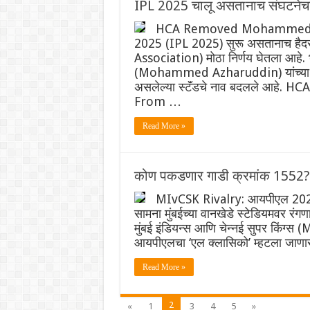
IPL 2025 चालू असतानाच संघटनेचा
HCA Removed Mohammed A
2025 (IPL 2025) सुरू असतानाच हैदर
Association) मोठा निर्णय घेतला आहे. भ
(Mohammed Azharuddin) यांच्या नावे 
असलेल्या स्टॅंडचे नाव बदलले आ
From …
Read More »
कोण पकडणार गाडी क्रमांक 1552? 
MIvCSK Rivalry: आयपीएल 2025 (
सामना मुंबईच्या वानखेडे स्टेडियमवर रंगण
मुंबई इंडियन्स आणि चेन्नई सुपर किंग्स (
आयपीएलचा ‘एल क्लासिको’ म्हटला जाणार
Read More »
2
«
1
3
4
5
»