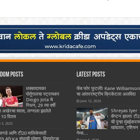
dom Posts
Latest Posts
धक्कादायक!
फॅब फोर फुटली! Kane Williamson
पोर्तुगालचा स्ट्रायकर
चा आंतरराष्ट्रीय क्रिकेटला अलविदा
Diogo Jota चे
June 12, 2026
निधन, 29 व्या वर्षी
Shreyas Iyer
ा अखेरचा श्वास, लग्नाला झालेले
कॅप्टन झाला! टी
 10 दिवस
ची पुन्हा मुंबईकराच्
y 3, 2025
खांद्यावर, एशियन
वनडे आणि टी20 मालिकेसाठी
गेम्स…
h Africa संघाची घोषणा, विस्फोटक