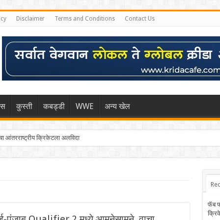
icy
Disclaimer
Terms and Conditions
Contact Us
िस
कुस्ती
कबड्डी
WWE
अन्य खेल
 आंतरराष्ट्रीय क्रिकेटला अलविदा
Rec
फॅब 
क्रि
-पंजाब Qualifier 2 मध्ये आमनेसामने, वाचा