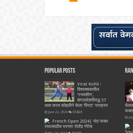
Popular Posts
Ran
Virat Kohli :
विश्वचषकातील
‘रनमशीन’,
बांगलादेशविरुद्ध 37
धावा करत कोहलीने केला ‘विराट’ पराक्रम
घेतल
फक्त
June 22, 2024
37,823
Jul
French Open 2024| यंदा फक्त
राफासाठीच भरणार रोलॅंड गॅरोस
Sout