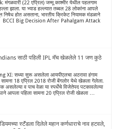
ंगळवारी (22 एप्रिल) जम्मू काश्मीर येथील पहलगाम
ला झाला. या भ्याड हल्ल्यात तब्बल 28 लोकांना आपले
ून निषेध होत असताना, भारतीय क्रिकेट नियामक मंडळाने
ा आहे. BCCI Big Decision After Pahalgam Attack
ians साठी पहिली IPL मॅच खेळलेले 11 जण कुठे
 XI: सध्या सुरू असलेला आयपीएलचा अठरावा हंगाम
ामना 18 एप्रिल 2018 रोजी बेंगलोर येथे खेळला गेलेला.
 असलेल्या व पाच वेळा या स्पर्धेचे विजेतेपद पटकावलेल्या
घाने आपला पहिला सामना 20 एप्रिल रोजी खेळला …
या स्टॅंडला दिलेले महान कर्णधाराचे नाव हटवले,