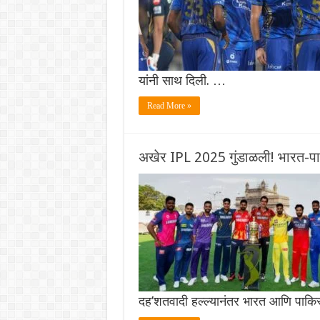
यांनी साथ दिली. …
Read More »
अखेर IPL 2025 गुंडाळली! भारत-पाक 
दह’शतवादी हल्ल्यानंतर भारत आणि पाकिस