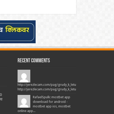
Recent Comments
http://jerezlecam.com/pag/grudy_k_letu_programma_trenirovok.h
http://jerezlecam.com/pag/grudy_k_letu_programma_trenirovok.ht
20
RafaelSpulk: mostbet app
या
download for android -
mostbet app ios, mostbet
online app...