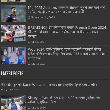
IPL 2025 Auction: पहिल्याच सेटमध्ये तुटले लिलावाचे सारे
रेकॉर्ड, सहाही जणांवर बरसला पैसा, पाहा यादी
November 24, 2024
BREAKING| इगा स्वियाटेक बनली French Open 2024
ची राणी! चौथ्यांदा उंचावली ट्रॉफी, पावलोनी फायनलमध्ये
पराभूत
June 8, 2024
WCL 2024: रॉबी-युवीनंतर पठाण ब्रदर्सने दाखवली पॉवर!
इंडिया चॅम्पियन्सचे ऑस्ट्रेलियासमोर 255 धावांचे आव्हान, पाहा
स्कोरकार्ड
July 12, 2024
Latest Posts
फॅब फोर फुटली! Kane Williamson चा आंतरराष्ट्रीय क्रिकेटला अलविदा
June 12, 2026
Shreyas Iyer कॅप्टन झाला! टी20 ची पुन्हा मुंबईकराच्या
खांद्यावर, एशियन गेम्स…
June 6, 2026