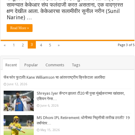
सामन्यात केकेआर संघ फलंदाजी करत असताना, एक वादग्रस्त
क्षण देखील आला. केकेआरचा सलामीवीर सुनील नरीन (Sunil
Narine) …
Read More »
3
«
1
2
4
5
»
Page 3 of 5
Recent
Popular
Comments
Tags
फॅब फोर फुटली! Kane Williamson चा आंतरराष्ट्रीय क्रिकेटला अलविदा
June 12, 2026
Shreyas Iyer कॅप्टन झाला! टी20 ची पुन्हा मुंबईकराच्या खांद्यावर,
एशियन गेम्स…
June 6, 2026
MS Dhoni IPL Retirement: धोनीच्या निवृत्तीची तारीख ठरली? 19
वर्षांनंतर…
May 15, 2026