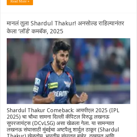
Read More »
मानलं तुला Shardul Thakur! अनसोल्ड राहिल्यानंतर
केला ‘लॉर्ड’ कमबॅक, 2025
Shardul Thakur Comeback: आयपीएल 2025 (IPL
2025) चा चौथा सामना दिल्ली कॅपिटल विरुद्ध लखनऊ
सुपरजायंट्स (DCvLSG) असा खेळला गेला. या सामन्यात
लखनऊ संघासाठी मुंबईचा अष्टपैलू शार्दुल ठाकूर (Shardul
Thakur) खेळतोय. भारतीय संघातून बाहेर, दुखापत आणि