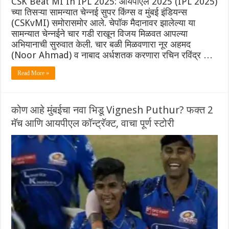
CSK Beat MI In IPL 2025: आयपीएल 2025 (IPL 2025)
च्या तिसऱ्या सामन्यात चेन्नई सुपर किंग्स व मुंबई इंडियन्स
(CSKvMI) समोरासमोर आले. चेपॉक मैदानावर झालेल्या या
सामन्यात चेन्नईने चार गडी राखून विजय मिळवत आपल्या
अभियानाची सुरुवात केली. चार बळी मिळवणारा नूर अहमद
(Noor Ahmad) व नाबाद अर्धशतक करणारा रचिन रविंद्र …
Read More »
कोण आहे मुंबईचा नवा भिडू Vignesh Puthur? फक्त 2
मॅच आणि आयपीएल कॉन्ट्रॅक्ट, वाचा पूर्ण स्टोरी