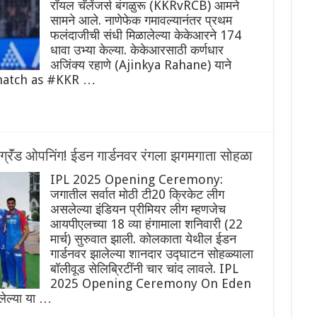
रॉयल चॅलेंजर्स बंगळुरू (KKRvRCB) आमने
सामने आले. नाणेफेक गमावल्यानंतर प्रथम
फलंदाजीची संधी मिळालेल्या केकेआरने 174
धावा उभ्या केल्या. केकेआरसाठी कर्णधार
अजिंक्य रहाणे (Ajinkya Rahane) याने
 match as #KKR …
ग्रॅंड ओपनिंग! ईडन गार्डनवर रंगला झगमगाता सोहळा
IPL 2025 Opening Ceremony:
जगातील सर्वात मोठी टी20 क्रिकेट लीग
असलेल्या इंडियन प्रीमियर लीग म्हणजेच
आयपीएलच्या 18 व्या हंगामाला शनिवारी (22
मार्च) सुरुवात झाली. कोलकाता येथील ईडन
गार्डनवर झालेल्या शानदार उद्घाटन सोहळ्याला
बॉलीवूड सेलिब्रिटींनी चार चांद लावले. IPL
2025 Opening Ceremony On Eden
ेल्या या …