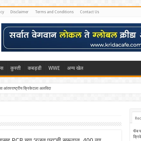
icy
Disclaimer
Terms and Conditions
Contact Us
िस
कुस्ती
कबड्डी
WWE
अन्य खेल
 आंतरराष्ट्रीय क्रिकेटला अलविदा
Rec
फॅब 
क्रि
ह RCB च्या ‘रजत एरा’ची सुरूवात, 400 व्या