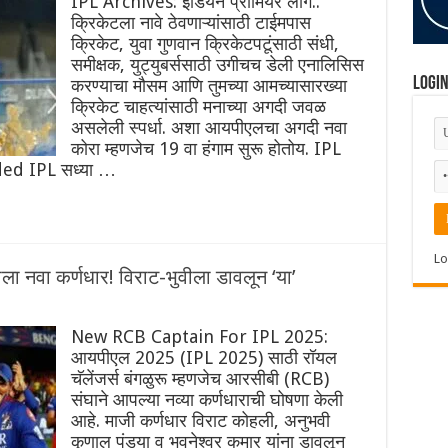
IPL Archives: इंडियन प्रीमियर लीग..
क्रिकेटला नावे ठेवणाऱ्यांसाठी टाईमपास
क्रिकेट, युवा गुणवान क्रिकेटपटूंसाठी संधी,
समीक्षक, युट्युबर्ससाठी उगीचच डेली एनालिसिस
Logi
करण्याचा मौसम आणि तुमच्या आमच्यासारख्या
क्रिकेट चाहत्यांसाठी मनाच्या अगदी जवळ
असलेली स्पर्धा. अशा आयपीएलचा अगदी नवा
कोरा म्हणजेच 19 वा हंगाम सुरू होतोय. IPL
ed IPL सध्या …
Lo
नवा कर्णधार! विराट-भुवीला डावलून ‘या’
New RCB Captain For IPL 2025:
आयपीएल 2025 (IPL 2025) साठी रॉयल
चॅलेंजर्स बंगळुरू म्हणजेच आरसीबी (RCB)
संघाने आपल्या नव्या कर्णधाराची घोषणा केली
आहे. माजी कर्णधार विराट कोहली, अनुभवी
कृणाल पंड्या व भुवनेश्वर कुमार यांना डावलून