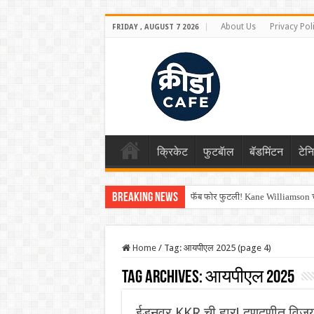
About Us
Privacy Pol
FRIDAY , AUGUST 7 2026
क्रिकेट
फुटबॅाल
बॅडमिंटन
टेन
Breaking News
फॅब फोर फुटली! Kane Williamson चा
Home
/
Tag:
आयपीएल 2025
(page 4)
Tag Archives:
आयपीएल 2025
ईडनवर KKR ची हार! दणदणीत विजयास