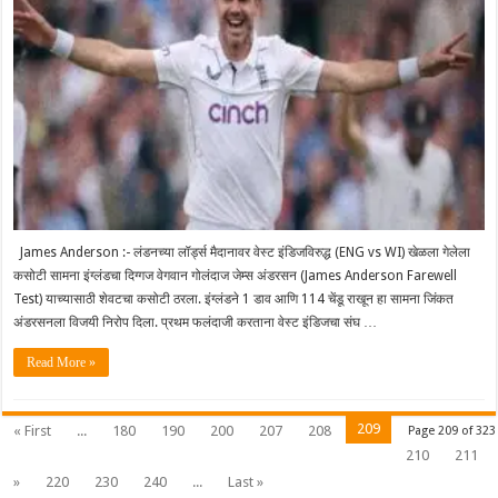
James Anderson :- लंडनच्या लॉर्ड्स मैदानावर वेस्ट इंडिजविरुद्ध (ENG vs WI) खेळला गेलेला
कसोटी सामना इंग्लंडचा दिग्गज वेगवान गोलंदाज जेम्स अंडरसन (James Anderson Farewell
Test) याच्यासाठी शेवटचा कसोटी ठरला. इंग्लंडने 1 डाव आणि 114 चेंडू राखून हा सामना जिंकत
अंडरसनला विजयी निरोप दिला. प्रथम फलंदाजी करताना वेस्ट इंडिजचा संघ …
Read More »
209
« First
...
180
190
200
207
208
Page 209 of 323
210
211
»
220
230
240
...
Last »