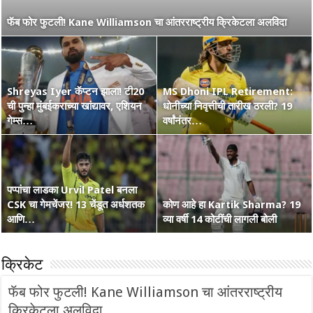
नाशिककर Ramakrishna Ghosh ची IPL 2026 रणांगणात एन्ट्री! अफाट
फॅब फोर फुटली! Kane Williamson चा आंतरराष्ट्रीय क्रिकेटला अलविदा
मेहनत आणि CSK चा विश्वास…
Shreyas Iyer कॅप्टन झाला! टी20
MS Dhoni IPL Retirement:
वंडर बॉय Vaibhav Suryavanshi
ची पुन्हा मुंबईकराच्या खांद्यावर, एशियन
कोण हा Raghu Sharma? वय 33,
धोनीच्या निवृत्तीची तारीख ठरली? 19
चा आणखी एक शतकी धमाका! 36 चेंडूत
गेम्स…
कृष्णभक्त, शेन वॉर्न आणि बरंच काही
वर्षांनंतर…
…
पप्पांचा लाडका Urvil Patel बनला
CSK चा गेमचेंजर! 13 चेंडूत अर्धशतक
सरपंच श्रेयसच्या Punjab Kings चा
कोण आहे हा Kartik Sharma? 19
Australia Retain The Ashes
आणि…
वर्ल्ड रेकॉर्ड! दिल्लीविरूद्ध चेस केले 264
व्या वर्षी 14 कोटींची लागली बोली
2025-2026
क्रिकेट
फॅब फोर फुटली! Kane Williamson चा आंतरराष्ट्रीय
क्रिकेटला अलविदा