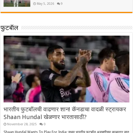
May 5, 2026
9
फुटबॅाल
भारतीय फुटबॉलची वाढणार शान! कॅनडाचा वादळी स्ट्रायकर
Shaan Hundal खेळणार भारतासाठी?
November 28, 2025
0
Shaan Hundal Wants To Play For India: सध्या भारतीय फुटबॉल अडचणीच्या काळातून जात