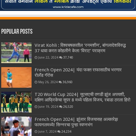
Popular Posts
Virat Kohli : विश्वचषकातील ‘रनमशीन’, बांगलादेशविरुद्ध
37 धावा करत कोहलीने केला ‘विराट’ पराक्रम
June 22, 2024
37,740
French Open 2024| यंदा फक्त राफासाठीच भरणार
रोलॅंड गॅरोस
May 26, 2024
36,960
T20 World Cup 2024| युएसएची तगडी झुंज अपयशी,
दक्षिण आफ्रिकेचा सुपर 8 मध्ये पहिला विजय, रबाडा ठरला हिरो
June 19, 2024
26,520
French Open 2024| झुंजार विजयासह अल्कारेझ
फायनलमध्ये! सिन्नरचा पुन्हा स्वप्नभंग
June 7, 2024
24,234