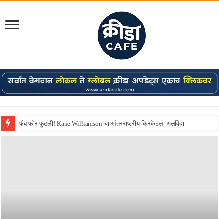
Shreyas Iyer कॅप्टन झाला! टी20 ची पुन्हा मुंबईकराच्या खांद्यावर, एशियन गेम्स…