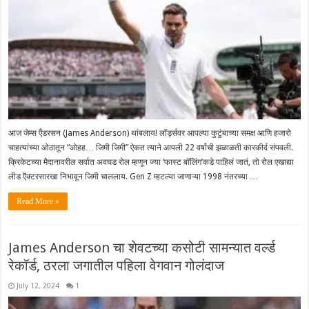
आज जेम्स ऍंडरसन (James Anderson) थांबलाय! लॉर्ड्सवर आपल्या कुटुंबाच्या समक्ष आणि हजारो
चाहत्यांच्या ओठातून “ओहह… जिमी जिमी” ऐकत त्याने आपली 22 वर्षांची झळाळती कारकीर्द संपवली.
क्रिकेटच्या मैदानावरील सर्वात अवघड रोल म्हणून ज्या ‘फास्ट बॉलिंग’कडे पाहिलं जातं, तो रोल एखाद्या
लीड ऍक्टरसारखा निभावून जिमी चाललाय. Gen Z म्हटल्या जाणाऱ्या 1998 नंतरच्या …
Read More »
James Anderson चा शेवटच्या कसोटी सामन्यात वर्ल्ड
रेकॉर्ड, ठरला जगातील पहिला वेगवान गोलंदाज
July 12, 2024
1