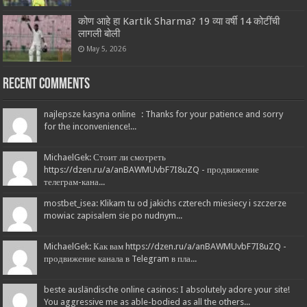
कोण आहे हा Kartik Sharma? 19 व्या वर्षी 14 कोटींची
लागली बोली
May 5, 2026
Recent Comments
najlepsze kasyna online : Thanks for your patience and sorry
for the inconvenience!...
MichaelGek: Стоит ли смотреть
https://dzen.ru/a/anBAWMUvbF7I8uZQ - продвижение
телеграм-кана...
mostbet_isea: Klikam tu od jakichs czterech miesiecy i szczerze
mowiac zapisalem sie po nudnym...
MichaelGek: Как вам https://dzen.ru/a/anBAWMUvbF7I8uZQ -
продвижение канала в Telegram в пла...
beste ausländische online casinos: I absolutely adore your site!
You aggressive me as able-bodied as all the others...