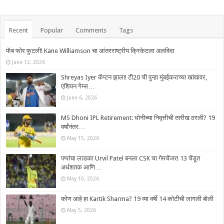
Recent
Popular
Comments
Tags
फॅब फोर फुटली! Kane Williamson चा आंतरराष्ट्रीय क्रिकेटला अलविदा
June 12, 2026
Shreyas Iyer कॅप्टन झाला! टी20 ची पुन्हा मुंबईकराच्या खांद्यावर,
एशियन गेम्स…
June 6, 2026
MS Dhoni IPL Retirement: धोनीच्या निवृत्तीची तारीख ठरली? 19
वर्षांनंतर…
May 15, 2026
पप्पांचा लाडका Urvil Patel बनला CSK चा गेमचेंजर! 13 चेंडूत
अर्धशतक आणि…
May 10, 2026
कोण आहे हा Kartik Sharma? 19 व्या वर्षी 14 कोटींची लागली बोली
May 5, 2026