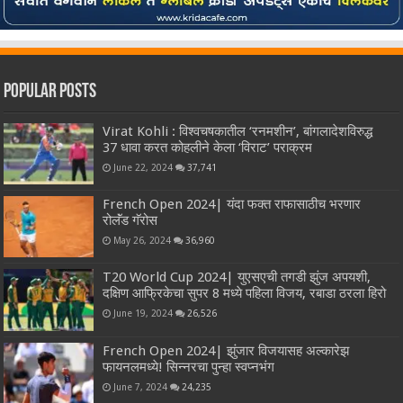
Popular Posts
Virat Kohli : विश्वचषकातील ‘रनमशीन’, बांगलादेशविरुद्ध
37 धावा करत कोहलीने केला ‘विराट’ पराक्रम
June 22, 2024
37,741
French Open 2024| यंदा फक्त राफासाठीच भरणार
रोलॅंड गॅरोस
May 26, 2024
36,960
T20 World Cup 2024| युएसएची तगडी झुंज अपयशी,
दक्षिण आफ्रिकेचा सुपर 8 मध्ये पहिला विजय, रबाडा ठरला हिरो
June 19, 2024
26,526
French Open 2024| झुंजार विजयासह अल्कारेझ
फायनलमध्ये! सिन्नरचा पुन्हा स्वप्नभंग
June 7, 2024
24,235