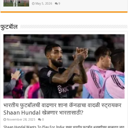
May 5, 2026
9
फुटबॅाल
भारतीय फुटबॉलची वाढणार शान! कॅनडाचा वादळी स्ट्रायकर
Shaan Hundal खेळणार भारतासाठी?
November 28, 2025
0
Shaan Hundal Wants To Play For India: सध्या भारतीय फुटबॉल अडचणीच्या काळातून जात