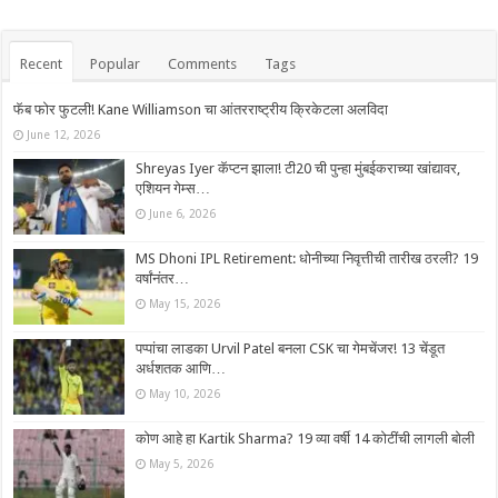
Recent
Popular
Comments
Tags
फॅब फोर फुटली! Kane Williamson चा आंतरराष्ट्रीय क्रिकेटला अलविदा
June 12, 2026
Shreyas Iyer कॅप्टन झाला! टी20 ची पुन्हा मुंबईकराच्या खांद्यावर,
एशियन गेम्स…
June 6, 2026
MS Dhoni IPL Retirement: धोनीच्या निवृत्तीची तारीख ठरली? 19
वर्षांनंतर…
May 15, 2026
पप्पांचा लाडका Urvil Patel बनला CSK चा गेमचेंजर! 13 चेंडूत
अर्धशतक आणि…
May 10, 2026
कोण आहे हा Kartik Sharma? 19 व्या वर्षी 14 कोटींची लागली बोली
May 5, 2026