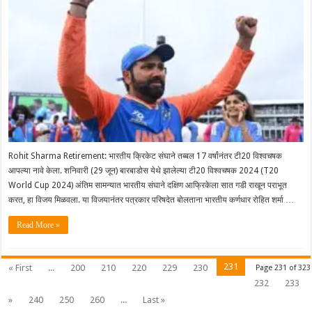
Rohit Sharma Retirement: भारतीय क्रिकेट संघाने तब्बल 17 वर्षांनंतर टी20 विश्वचषक
आपल्या नावे केला. शनिवारी (29 जून) बारबाडोस येथे झालेल्या टी20 विश्वचषक 2024 (T20
World Cup 2024) अंतिम सामन्यात भारतीय संघाने दक्षिण आफ्रिकेला सात गडी राखून पराभूत
करत, हा विजय मिळवला. या विजयानंतर पत्रकार परिषदेत बोलताना भारतीय कर्णधार रोहित शर्मा …
Read More »
231
« First
...
200
210
220
229
230
Page 231 of 323
232
233
»
240
250
260
...
Last »