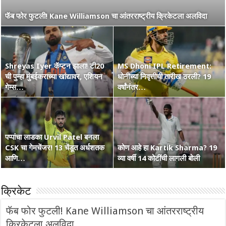
नाशिककर Ramakrishna Ghosh ची IPL 2026 रणांगणात एन्ट्री! अफाट
फॅब फोर फुटली! Kane Williamson चा आंतरराष्ट्रीय क्रिकेटला अलविदा
मेहनत आणि CSK चा विश्वास…
Shreyas Iyer कॅप्टन झाला! टी20
MS Dhoni IPL Retirement:
वंडर बॉय Vaibhav Suryavanshi
ची पुन्हा मुंबईकराच्या खांद्यावर, एशियन
कोण हा Raghu Sharma? वय 33,
धोनीच्या निवृत्तीची तारीख ठरली? 19
चा आणखी एक शतकी धमाका! 36 चेंडूत
गेम्स…
कृष्णभक्त, शेन वॉर्न आणि बरंच काही
वर्षांनंतर…
…
पप्पांचा लाडका Urvil Patel बनला
CSK चा गेमचेंजर! 13 चेंडूत अर्धशतक
सरपंच श्रेयसच्या Punjab Kings चा
कोण आहे हा Kartik Sharma? 19
Australia Retain The Ashes
आणि…
वर्ल्ड रेकॉर्ड! दिल्लीविरूद्ध चेस केले 264
व्या वर्षी 14 कोटींची लागली बोली
2025-2026
क्रिकेट
फॅब फोर फुटली! Kane Williamson चा आंतरराष्ट्रीय
क्रिकेटला अलविदा