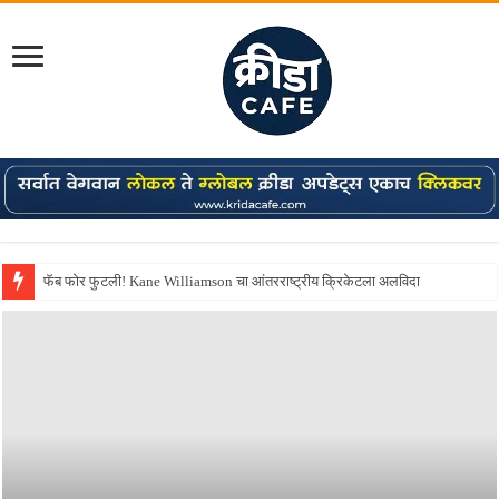
Shreyas Iyer कॅप्टन झाला! टी20 ची पुन्हा मुंबईकराच्या खांद्यावर, एशियन गेम्स…