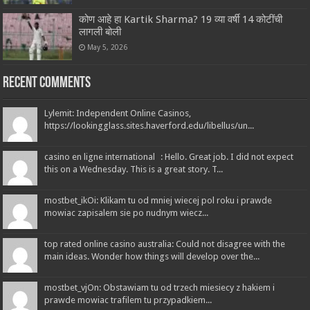
कोण आहे हा Kartik Sharma? 19 व्या वर्षी 14 कोटींची
लागली बोली
May 5, 2026
Recent Comments
Lylemit: Independent Online Casinos,
https://lookingglass.sites.haverford.edu/libellus/un...
casino en ligne international : Hello. Great job. I did not expect
this on a Wednesday. This is a great story. T...
mostbet_ikOi: Klikam tu od mniej wiecej pol roku i prawde
mowiac zapisalem sie po nudnym wiecz...
top rated online casino australia: Could not disagree with the
main ideas. Wonder how things will develop over the...
mostbet_vjOn: Obstawiam tu od trzech miesiecy z hakiem i
prawde mowiac trafilem tu przypadkiem...