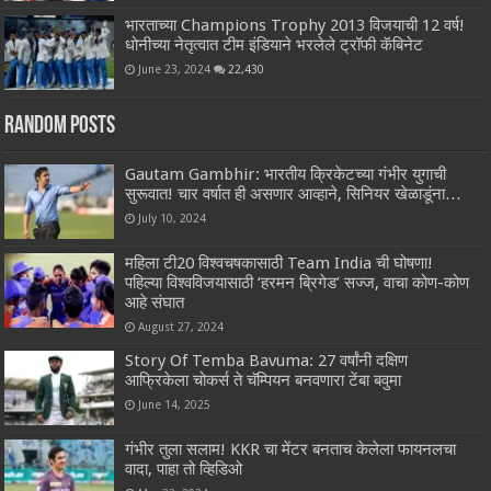
भारताच्या Champions Trophy 2013 विजयाची 12 वर्ष!
धोनीच्या नेतृत्वात टीम इंडियाने भरलेले ट्रॉफी कॅबिनेट
June 23, 2024
22,430
Random Posts
Gautam Gambhir: भारतीय क्रिकेटच्या गंभीर युगाची
सुरूवात! चार वर्षात ही असणार आव्हाने, सिनियर खेळाडूंना…
July 10, 2024
महिला टी20 विश्वचषकासाठी Team India ची घोषणा!
पहिल्या विश्वविजयासाठी ‘हरमन ब्रिगेड’ सज्ज, वाचा कोण-कोण
आहे संघात
August 27, 2024
Story Of Temba Bavuma: 27 वर्षांनी दक्षिण
आफ्रिकेला चोकर्स ते चॅम्पियन बनवणारा टेंबा बवुमा
June 14, 2025
गंभीर तुला सलाम! KKR चा मेंटर बनताच केलेला फायनलचा
वादा, पाहा तो व्हिडिओ