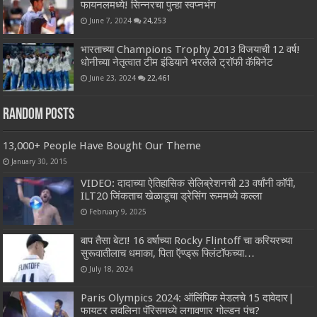
फायनलमध्ये! सिन्नरचा पुन्हा स्वप्नभंग
June 7, 2024
24,253
भारताच्या Champions Trophy 2013 विजयाची 12 वर्ष!
धोनीच्या नेतृत्वात टीम इंडियाने भरलेले ट्रॉफी कॅबिनेट
June 23, 2024
22,461
Random Posts
13,000+ People Have Bought Our Theme
January 30, 2015
VIDEO: दादाच्या ऐतिहासिक सेलिब्रेशनची 23 वर्षांनी कॉपी,
ILT20 जिंकताच खेळाडूचा ड्रेसिंग रूममध्ये कल्ला
February 9, 2025
बाप तैसा बेटा! 16 वर्षाच्या Rocky Flintoff चा करियरच्या
सुरूवातीलाच धमाका, पिता ऍण्ड्रू फ्लिंटॉफच्या…
July 18, 2024
Paris Olympics 2024: ऑलिंपिक मेडलचे 15 दावेदार|
फायटर लवलिना पॅरिसमध्ये लगावणार गोल्डन पंच?