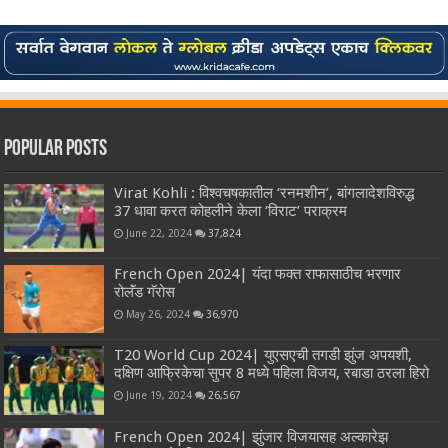
Popular Posts
Virat Kohli : विश्वचषकातील ‘रनमशीन’, बांगलादेशविरुद्ध
37 धावा करत कोहलीने केला ‘विराट’ पराक्रम
June 22, 2024
37,824
French Open 2024| यंदा फक्त राफासाठीच भरणार
रोलॅंड गॅरोस
May 26, 2024
36,970
T20 World Cup 2024| युएसएची तगडी झुंज अपयशी,
दक्षिण आफ्रिकेचा सुपर 8 मध्ये पहिला विजय, रबाडा ठरला हिरो
June 19, 2024
26,567
French Open 2024| झुंजार विजयासह अल्कारेझ