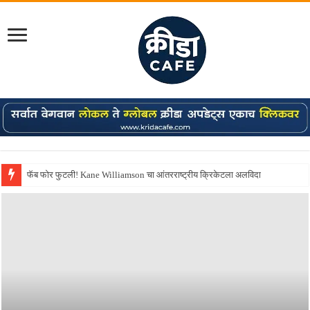
Shreyas Iyer कॅप्टन झाला! टी20 ची पुन्हा मुंबईकराच्या खांद्यावर, एशियन गेम्स…