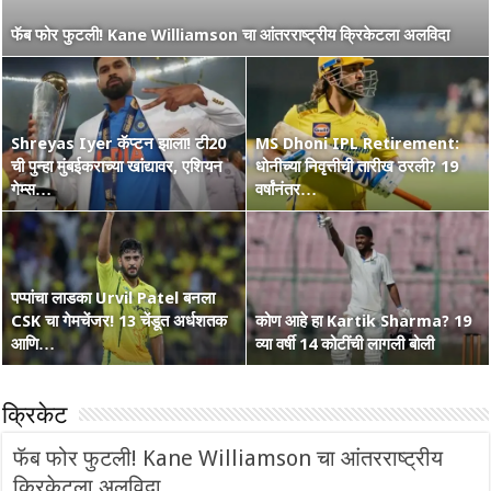
नाशिककर Ramakrishna Ghosh ची IPL 2026 रणांगणात एन्ट्री! अफाट
फॅब फोर फुटली! Kane Williamson चा आंतरराष्ट्रीय क्रिकेटला अलविदा
मेहनत आणि CSK चा विश्वास…
Shreyas Iyer कॅप्टन झाला! टी20
MS Dhoni IPL Retirement:
वंडर बॉय Vaibhav Suryavanshi
ची पुन्हा मुंबईकराच्या खांद्यावर, एशियन
कोण हा Raghu Sharma? वय 33,
धोनीच्या निवृत्तीची तारीख ठरली? 19
चा आणखी एक शतकी धमाका! 36 चेंडूत
गेम्स…
कृष्णभक्त, शेन वॉर्न आणि बरंच काही
वर्षांनंतर…
…
पप्पांचा लाडका Urvil Patel बनला
CSK चा गेमचेंजर! 13 चेंडूत अर्धशतक
सरपंच श्रेयसच्या Punjab Kings चा
कोण आहे हा Kartik Sharma? 19
Australia Retain The Ashes
आणि…
वर्ल्ड रेकॉर्ड! दिल्लीविरूद्ध चेस केले 264
व्या वर्षी 14 कोटींची लागली बोली
2025-2026
क्रिकेट
फॅब फोर फुटली! Kane Williamson चा आंतरराष्ट्रीय
क्रिकेटला अलविदा