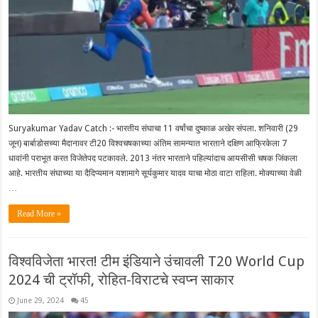
Suryakumar Yadav Catch :- भारतीय संघाचा 11 वर्षांचा दुष्काळ अखेर संपला. शनिवारी (29
जून) बार्बाडोसच्या मैदानावर टी20 विश्वचषकाच्या अंतिम सामन्यात भारताने दक्षिण आफ्रिकेला 7
धावांनी पराभूत करत विजेतेपद पटकावले. 2013 नंतर भारताने पहिल्यांदाच आयसीसी चषक जिंकला
आहे. भारतीय संघाच्या या दैदिप्यमान यशामागे सूर्यकुमार यादव याचा मोठा वाटा राहिला. मोक्याच्या वेळी
…
Read More »
विश्वविजेता भारत! टीम इंडियाने उंचावली T20 World Cup
2024 ची ट्रॉफी, रोहित-विराटचे स्वप्न साकार
June 29, 2024
45