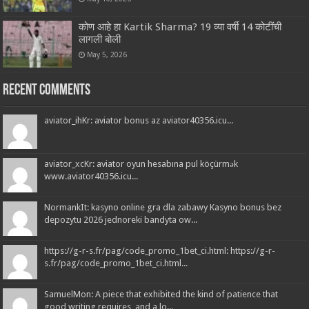
कोण आहे हा Kartik Sharma? 19 व्या वर्षी 14 कोटींची
लागली बोली
May 5, 2026
Recent Comments
aviator_ihKr: aviator bonus az aviator40356.icu...
aviator_xcKr: aviator oyun hesabına pul köçürmək
www.aviator40356.icu...
NormankIt: kasyno online gra dla zabawy Kasyno bonus bez
depozytu 2026 jednoreki bandyta ow...
https://g-r-s.fr/pag/code_promo_1bet_ci.html: https://g-r-
s.fr/pag/code_promo_1bet_ci.html...
SamuelMon: A piece that exhibited the kind of patience that
good writing requires, and a lo...