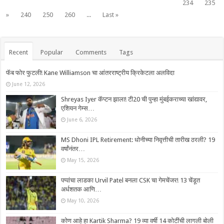
234
235
»
240
250
260
...
Last »
Recent
Popular
Comments
Tags
फॅब फोर फुटली! Kane Williamson चा आंतरराष्ट्रीय क्रिकेटला अलविदा
June 12, 2026
Shreyas Iyer कॅप्टन झाला! टी20 ची पुन्हा मुंबईकराच्या खांद्यावर,
एशियन गेम्स…
June 6, 2026
MS Dhoni IPL Retirement: धोनीच्या निवृत्तीची तारीख ठरली? 19
वर्षांनंतर…
May 15, 2026
पप्पांचा लाडका Urvil Patel बनला CSK चा गेमचेंजर! 13 चेंडूत
अर्धशतक आणि…
May 10, 2026
कोण आहे हा Kartik Sharma? 19 व्या वर्षी 14 कोटींची लागली बोली