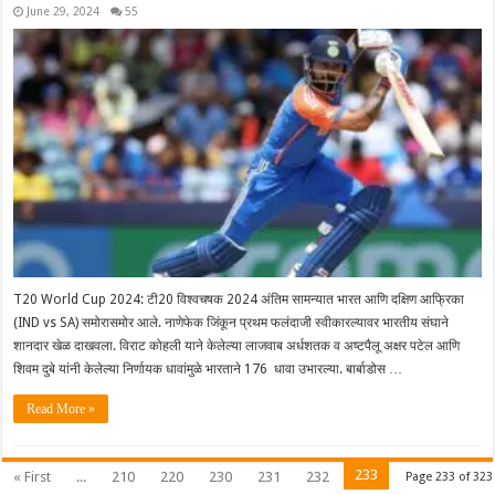
June 29, 2024
55
T20 World Cup 2024: टी20 विश्वचषक 2024 अंतिम सामन्यात भारत आणि दक्षिण आफ्रिका
(IND vs SA) समोरासमोर आले. नाणेफेक जिंकून प्रथम फलंदाजी स्वीकारल्यावर भारतीय संघाने
शानदार खेळ दाखवला. विराट कोहली याने केलेल्या लाजवाब अर्धशतक व अष्टपैलू अक्षर पटेल आणि
शिवम दुबे यांनी केलेल्या निर्णायक धावांमुळे भारताने 176 धावा उभारल्या. बार्बाडोस …
Read More »
233
« First
...
210
220
230
231
232
Page 233 of 323