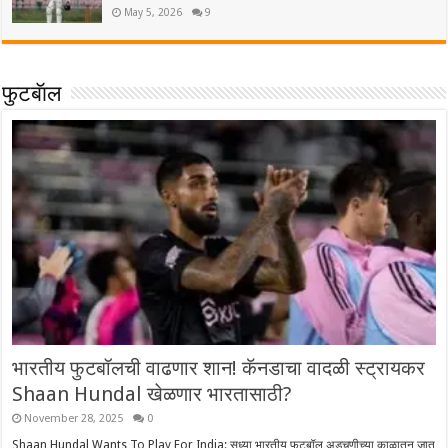
May 5, 2026
9
फुटबॅाल
भारतीय फुटबॉलची वाढणार शान! कॅनडाचा वादळी स्ट्रायकर
Shaan Hundal खेळणार भारतासाठी?
November 28, 2025
0
Shaan Hundal Wants To Play For India: सध्या भारतीय फुटबॉल अडचणीच्या काळातून जात