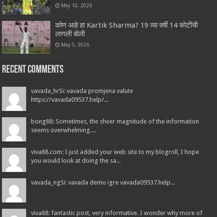
May 10, 2026
कोण आहे हा Kartik Sharma? 19 व्या वर्षी 14 कोटींची
लागली बोली
May 5, 2026
Recent Comments
vavada_hrSi: vavada promjena valute
https://vavada09537.help/...
bong88: Sometimes, the sheer magnitude of the information
seems overwhelming....
viva88.com: I just added your web site to my blogroll, I hope
you would look at doing the sa...
vavada_ngSi: vavada demo igre vavada09537.help...
viva88: fantastic post, very informative. I wonder why more of