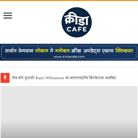
Shreyas Iyer कॅप्टन झाला! टी20 ची पुन्हा मुंबईकराच्या खांद्यावर, एशियन गेम्स…