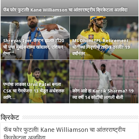
नाशिककर Ramakrishna Ghosh ची IPL 2026 रणांगणात एन्ट्री! अफाट
फॅब फोर फुटली! Kane Williamson चा आंतरराष्ट्रीय क्रिकेटला अलविदा
मेहनत आणि CSK चा विश्वास…
Shreyas Iyer कॅप्टन झाला! टी20
MS Dhoni IPL Retirement:
वंडर बॉय Vaibhav Suryavanshi
ची पुन्हा मुंबईकराच्या खांद्यावर, एशियन
कोण हा Raghu Sharma? वय 33,
धोनीच्या निवृत्तीची तारीख ठरली? 19
चा आणखी एक शतकी धमाका! 36 चेंडूत
गेम्स…
कृष्णभक्त, शेन वॉर्न आणि बरंच काही
वर्षांनंतर…
…
पप्पांचा लाडका Urvil Patel बनला
CSK चा गेमचेंजर! 13 चेंडूत अर्धशतक
सरपंच श्रेयसच्या Punjab Kings चा
कोण आहे हा Kartik Sharma? 19
Australia Retain The Ashes
आणि…
वर्ल्ड रेकॉर्ड! दिल्लीविरूद्ध चेस केले 264
व्या वर्षी 14 कोटींची लागली बोली
2025-2026
क्रिकेट
फॅब फोर फुटली! Kane Williamson चा आंतरराष्ट्रीय
क्रिकेटला अलविदा