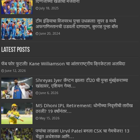
दिग्गजांच्या खेळाची मेजवानी
July 18, 2025
टीम इंडियाचा विजयरथ पुन्हा उधळला! सुपर 8 मध्ये
अफगाणिस्तानची उडवली दाणादाण, बुमराह पुन्हा बॉस
June 20, 2024
Latest Posts
फॅब फोर फुटली! Kane Williamson चा आंतरराष्ट्रीय क्रिकेटला अलविदा
June 12, 2026
Shreyas Iyer कॅप्टन झाला! टी20 ची पुन्हा मुंबईकराच्या
खांद्यावर, एशियन गेम्स…
June 6, 2026
MS Dhoni IPL Retirement: धोनीच्या निवृत्तीची तारीख
ठरली? 19 वर्षांनंतर…
May 15, 2026
पप्पांचा लाडका Urvil Patel बनला CSK चा गेमचेंजर! 13
चेंडूत अर्धशतक आणि…