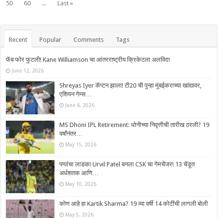
50
60
...
Last »
Recent
Popular
Comments
Tags
फॅब फोर फुटली! Kane Williamson चा आंतरराष्ट्रीय क्रिकेटला अलविदा
June 12, 2026
Shreyas Iyer कॅप्टन झाला! टी20 ची पुन्हा मुंबईकराच्या खांद्यावर,
एशियन गेम्स…
June 6, 2026
MS Dhoni IPL Retirement: धोनीच्या निवृत्तीची तारीख ठरली? 19
वर्षांनंतर…
May 15, 2026
पप्पांचा लाडका Urvil Patel बनला CSK चा गेमचेंजर! 13 चेंडूत
अर्धशतक आणि…
May 10, 2026
कोण आहे हा Kartik Sharma? 19 व्या वर्षी 14 कोटींची लागली बोली
May 5, 2026