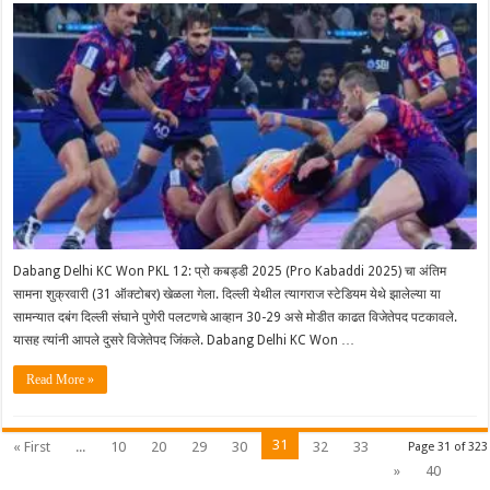
Dabang Delhi KC Won PKL 12: प्रो कबड्डी 2025 (Pro Kabaddi 2025) चा अंतिम
सामना शुक्रवारी (31 ऑक्टोबर) खेळला गेला. दिल्ली येथील त्यागराज स्टेडियम येथे झालेल्या या
सामन्यात दबंग दिल्ली संघाने पुणेरी पलटणचे आव्हान 30-29 असे मोडीत काढत विजेतेपद पटकावले.
यासह त्यांनी आपले दुसरे विजेतेपद जिंकले. Dabang Delhi KC Won …
Read More »
31
« First
...
10
20
29
30
32
33
Page 31 of 323
»
40