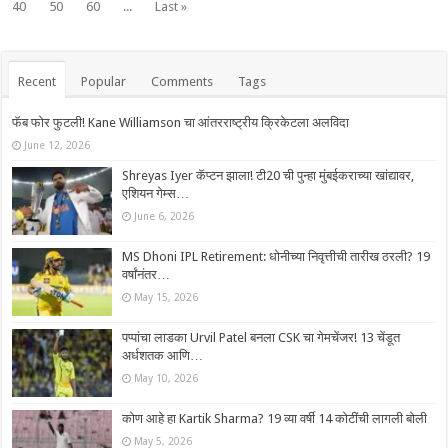
40
50
60
...
Last »
Recent
Popular
Comments
Tags
फॅब फोर फुटली! Kane Williamson चा आंतरराष्ट्रीय क्रिकेटला अलविदा
June 12, 2026
Shreyas Iyer कॅप्टन झाला! टी20 ची पुन्हा मुंबईकराच्या खांद्यावर,
एशियन गेम्स…
June 6, 2026
MS Dhoni IPL Retirement: धोनीच्या निवृत्तीची तारीख ठरली? 19
वर्षांनंतर…
May 15, 2026
पप्पांचा लाडका Urvil Patel बनला CSK चा गेमचेंजर! 13 चेंडूत
अर्धशतक आणि…
May 10, 2026
कोण आहे हा Kartik Sharma? 19 व्या वर्षी 14 कोटींची लागली बोली
May 5, 2026