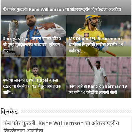
नाशिककर Ramakrishna Ghosh ची IPL 2026 रणांगणात एन्ट्री! अफाट
फॅब फोर फुटली! Kane Williamson चा आंतरराष्ट्रीय क्रिकेटला अलविदा
मेहनत आणि CSK चा विश्वास…
Shreyas Iyer कॅप्टन झाला! टी20
MS Dhoni IPL Retirement:
वंडर बॉय Vaibhav Suryavanshi
ची पुन्हा मुंबईकराच्या खांद्यावर, एशियन
कोण हा Raghu Sharma? वय 33,
धोनीच्या निवृत्तीची तारीख ठरली? 19
चा आणखी एक शतकी धमाका! 36 चेंडूत
गेम्स…
कृष्णभक्त, शेन वॉर्न आणि बरंच काही
वर्षांनंतर…
…
पप्पांचा लाडका Urvil Patel बनला
CSK चा गेमचेंजर! 13 चेंडूत अर्धशतक
सरपंच श्रेयसच्या Punjab Kings चा
कोण आहे हा Kartik Sharma? 19
Australia Retain The Ashes
आणि…
वर्ल्ड रेकॉर्ड! दिल्लीविरूद्ध चेस केले 264
व्या वर्षी 14 कोटींची लागली बोली
2025-2026
क्रिकेट
फॅब फोर फुटली! Kane Williamson चा आंतरराष्ट्रीय
क्रिकेटला अलविदा