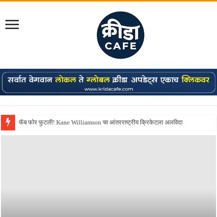
Shreyas Iyer कॅप्टन झाला! टी20 ची पुन्हा मुंबईकराच्या खांद्यावर, एशियन गेम्स…