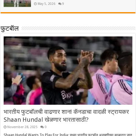
May 5, 2026
9
फुटबॅाल
भारतीय फुटबॉलची वाढणार शान! कॅनडाचा वादळी स्ट्रायकर
Shaan Hundal खेळणार भारतासाठी?
November 28, 2025
0
Shaan Hundal Wants To Play For India: सध्या भारतीय फुटबॉल अडचणीच्या काळातून जात