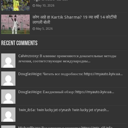
May 10, 2026
कोण आहे हा Kartik Sharma? 19 व्या वर्षी 14 कोटींची
लागली बोली
May 5, 2026
Recent Comments
Calvinzooxy: В клинике применяются доказательные методы
лечения, соответствующие международны...
DouglasVeige: Читать все подробности: https://myauto.kyiv.ua...
DouglasVeige: Ежедневный обзор: https://myauto.kyiv.ua...
1win_ibSa: 1win lucky jet o‘ynash 1win lucky jet o‘ynash...
MichaelBrary: Все ключевые моменты: https://mts-slil.info...