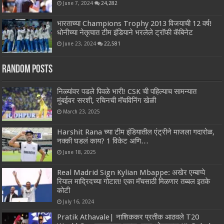
June 7, 2024
24,282
भारताच्या Champions Trophy 2013 विजयाची 12 वर्ष!
धोनीच्या नेतृत्वात टीम इंडियाने भरलेले ट्रॉफी कॅबिनेट
June 23, 2024
22,581
Random Posts
निळ्यांवर पडले पिवळे भारी! CSK ची पहिल्याच सामन्यात
मुंबईवर सरशी, रचिनची मॅचविनिंग खेळी
March 23, 2025
Harshit Rana च्या टीम इंडियातील एंट्रीने माजला गदारोळ,
नक्की घडलं काय? 1 विकेट अणि…
June 18, 2025
Real Madrid Sign Kylian Mbappe: अखेर एम्बाप्पे
रियाल माद्रिदच्या गोटात! एका मॅचसाठी मिळणार तब्बल इतके
कोटी
July 16, 2024
Pratik Athavale| नाशिककर प्रतीक आठवले T20