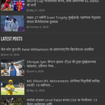
World Cup गाजवायला सज्ज, वाचा ओमानच्या KL Rahul
ची जर्नी
May 21, 2024
तब्बल 27 वर्षांनी Irani Trophy मुंबईकडे! रहाणेच्या नेतृत्वात
संपला विजेतेपदाचा दुष्काळ
October 5, 2024
Latest Posts
फॅब फोर फुटली! Kane Williamson चा आंतरराष्ट्रीय क्रिकेटला अलविदा
June 12, 2026
Shreyas Iyer कॅप्टन झाला! टी20 ची पुन्हा मुंबईकराच्या
खांद्यावर, एशियन गेम्स…
June 6, 2026
MS Dhoni IPL Retirement: धोनीच्या निवृत्तीची तारीख
ठरली? 19 वर्षांनंतर…
May 15, 2026
पप्पांचा लाडका Urvil Patel बनला CSK चा गेमचेंजर! 13
चेंडूत अर्धशतक आणि…