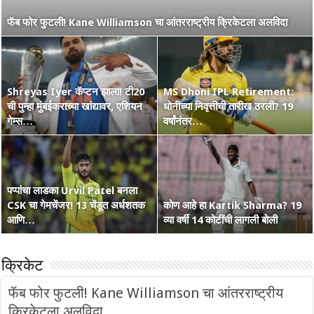
नाशिककर Ramakrishna Ghosh ची IPL 2026 रणांगणात एन्ट्री! अफाट
फॅब फोर फुटली! Kane Williamson चा आंतरराष्ट्रीय क्रिकेटला अलविदा
मेहनत आणि CSK चा विश्वास…
Shreyas Iyer कॅप्टन झाला! टी20
MS Dhoni IPL Retirement:
वंडर बॉय Vaibhav Suryavanshi
ची पुन्हा मुंबईकराच्या खांद्यावर, एशियन
कोण हा Raghu Sharma? वय 33,
धोनीच्या निवृत्तीची तारीख ठरली? 19
चा आणखी एक शतकी धमाका! 36 चेंडूत
गेम्स…
कृष्णभक्त, शेन वॉर्न आणि बरंच काही
वर्षांनंतर…
…
पप्पांचा लाडका Urvil Patel बनला
CSK चा गेमचेंजर! 13 चेंडूत अर्धशतक
सरपंच श्रेयसच्या Punjab Kings चा
कोण आहे हा Kartik Sharma? 19
Australia Retain The Ashes
आणि…
वर्ल्ड रेकॉर्ड! दिल्लीविरूद्ध चेस केले 264
व्या वर्षी 14 कोटींची लागली बोली
2025-2026
क्रिकेट
फॅब फोर फुटली! Kane Williamson चा आंतरराष्ट्रीय
क्रिकेटला अलविदा