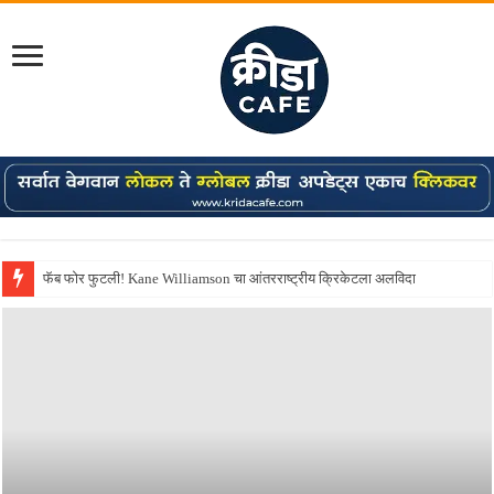
Shreyas Iyer कॅप्टन झाला! टी20 ची पुन्हा मुंबईकराच्या खांद्यावर, एशियन गेम्स…