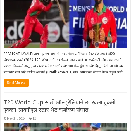
PRATIK ATHAVALE: आयपीएलच्या समाप्तीनंतर लगेचच अमेरिका व वेस्ट इंडीजमध्ये टी20
विश्वचषक स्पर्धा (2024 T20 World Cup) खेळली जाणार आहे. या स्पर्धेसाठी ओमानच्या संघाने
पात्रता मिळवली असून, या संघात अनेक भारतीय वंशाच्या खेळाडूंचा समावेश दिसून येतो. यामध्ये एक
मराठमोळे नाव आहे प्रतीक आठवले (Pratik Athavale) याचे. ओमानच्या संघाचा केएल राहुल अशी …
Read More »
T20 World Cup साठी ऑस्ट्रेलियाने उतरवला हुकमी
एक्का! आयपीएल स्टार थेट वर्ल्डकप संघात
May 21, 2024
12