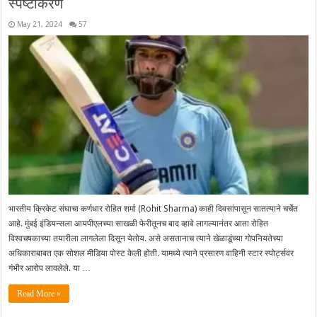
स्पष्टीकरण
May 21, 2024
57
भारतीय क्रिकेट संघाचा कर्णधार रोहित शर्मा (Rohit Sharma) काही दिवसांपासून सातत्याने चर्चेत
आहे. मुंबई इंडियन्सला आयपीएलच्या साखळी फेरीतूनच बाद व्हावे लागल्यानंतर आता रोहित
विश्वचषकाच्या तयारीला लागलेला दिसून येतोय. असे असतानाच त्याने खेळाडूंच्या गोपनियतेच्या
अधिकाराबाबत एक सोशल मीडिया पोस्ट केली होती. यामध्ये त्याने प्रसारण वाहिनी स्टार स्पोर्ट्सवर
गंभीर आरोप लावलेले. या …
Read More »