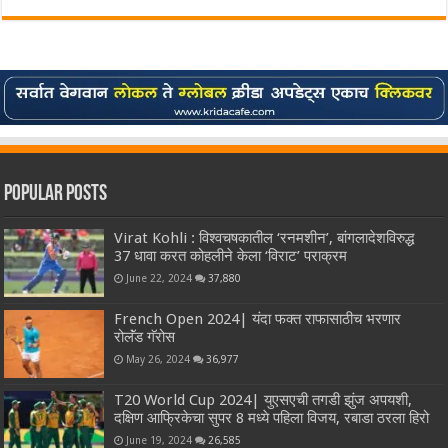
Popular Posts
Virat Kohli : विश्वचषकातील ‘रनमशीन’, बांगलादेशविरुद्ध
37 धावा करत कोहलीने केला ‘विराट’ पराक्रम
June 22, 2024
37,880
French Open 2024| यंदा फक्त राफासाठीच भरणार
रोलॅंड गॅरोस
May 26, 2024
36,977
T20 World Cup 2024| युएसएची तगडी झुंज अपयशी,
दक्षिण आफ्रिकेचा सुपर 8 मध्ये पहिला विजय, रबाडा ठरला हिरो
June 19, 2024
26,585