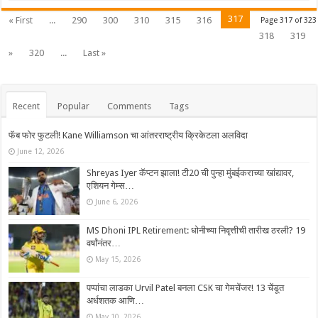
317
« First
...
290
300
310
315
316
Page 317 of 323
318
319
»
320
...
Last »
Recent
Popular
Comments
Tags
फॅब फोर फुटली! Kane Williamson चा आंतरराष्ट्रीय क्रिकेटला अलविदा
June 12, 2026
Shreyas Iyer कॅप्टन झाला! टी20 ची पुन्हा मुंबईकराच्या खांद्यावर,
एशियन गेम्स…
June 6, 2026
MS Dhoni IPL Retirement: धोनीच्या निवृत्तीची तारीख ठरली? 19
वर्षांनंतर…
May 15, 2026
पप्पांचा लाडका Urvil Patel बनला CSK चा गेमचेंजर! 13 चेंडूत
अर्धशतक आणि…
May 10, 2026