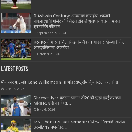
R Ashwin Century: अश्विनच चेन्नईचा ‘थाला’!
बांगलादेशची गोलंदाजी फोडत ठोकले धुवाधार शतक, भारत
ड्रायव्हिंग सीटवर
September 19, 2024
Ro-Ko ने मारून दिलं सिडनीच मैदान! यादगार खेळ्यांनी केला
ऑस्ट्रेलियाला अलविदा
October 25, 2025
Latest Posts
फॅब फोर फुटली! Kane Williamson चा आंतरराष्ट्रीय क्रिकेटला अलविदा
June 12, 2026
Shreyas Iyer कॅप्टन झाला! टी20 ची पुन्हा मुंबईकराच्या
खांद्यावर, एशियन गेम्स…
June 6, 2026
MS Dhoni IPL Retirement: धोनीच्या निवृत्तीची तारीख
ठरली? 19 वर्षांनंतर…