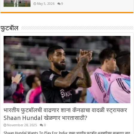
May 5, 2026
9
फुटबॅाल
भारतीय फुटबॉलची वाढणार शान! कॅनडाचा वादळी स्ट्रायकर
Shaan Hundal खेळणार भारतासाठी?
November 28, 2025
0
Shaan Hundal Wants To Play For India: सध्या भारतीय फुटबॉल अडचणीच्या काळातून जात