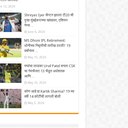
ne 12, 2026
Shreyas Iyer कॅप्टन झाला! टी20 ची
पुन्हा मुंबईकराच्या खांद्यावर, एशियन
गेम्स…
June 6, 2026
MS Dhoni IPL Retirement:
धोनीच्या निवृत्तीची तारीख ठरली? 19
वर्षांनंतर…
May 15, 2026
पप्पांचा लाडका Urvil Patel बनला CSK
चा गेमचेंजर! 13 चेंडूत अर्धशतक
आणि…
May 10, 2026
कोण आहे हा Kartik Sharma? 19 व्या
वर्षी 14 कोटींची लागली बोली
May 5, 2026