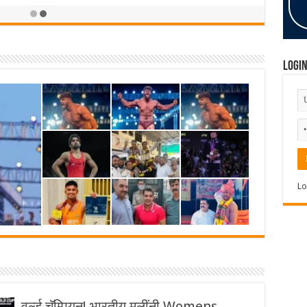
Logi
Lo
वर्ल्ड चॅम्पियन! भारतीय मुलींनी Womens