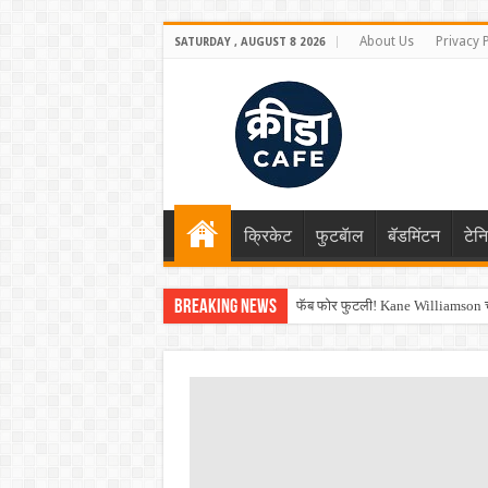
About Us
Privacy 
SATURDAY , AUGUST 8 2026
क्रिकेट
फुटबॅाल
बॅडमिंटन
टेन
Breaking News
फॅब फोर फुटली! Kane Williamson चा
Shreyas Iyer कॅप्टन झाला! टी20 ची पुन