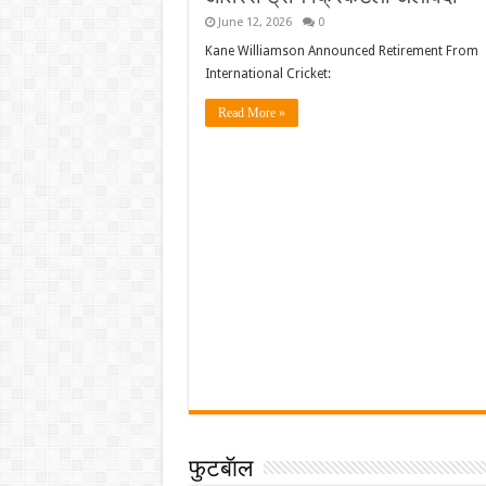
June 12, 2026
0
Kane Williamson Announced Retirement From
International Cricket:
Read More »
फुटबॅाल