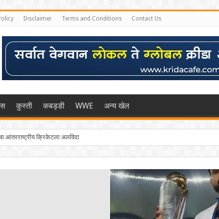
Policy
Disclaimer
Terms and Conditions
Contact Us
िस
कुस्ती
कबड्डी
WWE
अन्य खेल
 आंतरराष्ट्रीय क्रिकेटला अलविदा
्हा मुंबईकराच्या खांद्यावर, एशियन गेम्स…