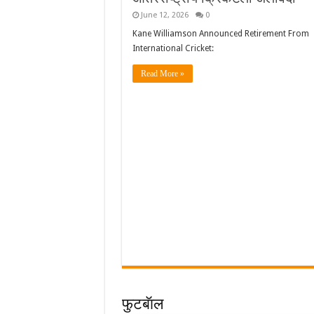
June 12, 2026
0
Kane Williamson Announced Retirement From
International Cricket:
Read More »
फुटबॅाल