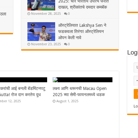
2025: चार भारतीय उपांत्य फेरीत
दाखल, श्रीकांतचे दमदार कमबॅक
ाठला
November 28, 2025
0
ऑस्ट्रेलियात Lakshya Sen ने
फडकवला तिरंगा! ऑस्ट्रेलियन
ओपन केली नावे
November 23, 2025
0
Log
्य आणि थरूनची Macau Open
Syed Mod
 च्या सेमी-फायनलमध्ये धडक
चार भारती
श्रीकांतच
gust 1, 2025
Lo
Novembe
Syed Modi International 2025
चे सर्व विजेते, श्रीकांतचा संघर्षपूर्ण
अंतिम सामन्यात पराभव
November 30, 2025