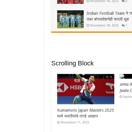
November 18, 2025
0
Indian Football Team ने ग
तळ! बांगलादेशनेही चारली धूळ
November 18, 2025
1
Scrolling Block
अनाथ लेकरांची आई बनली बॅडमिंटनपटू
लक्ष
Jwala Gutta! रोज दान करतेय दूध
2025
September 12, 2025
Au
Kumamoto Japan Masters 2025
मध्ये भारतीयांचे तगडे आव्हान
November 11, 2025