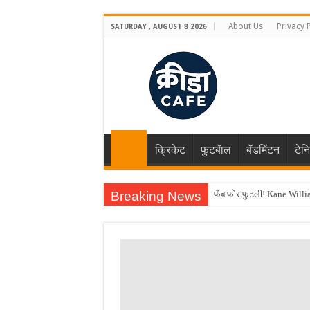
About Us
Privacy 
SATURDAY , AUGUST 8 2026
क्रिकेट
फुटबॅाल
बॅडमिंटन
टेन
Breaking News
फॅब फोर फुटली! Kane Willia