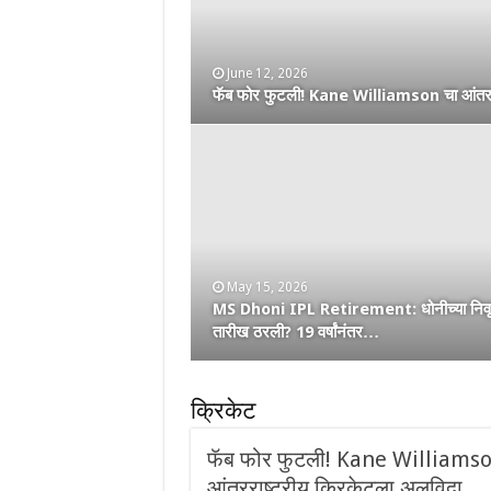
May 2, 2026
नाशिककर Ramakrishna Ghosh ची IPL 2026
June 12, 2026
फॅब फोर फुटली! Kane Williamson चा आंतररा
आणि CSK चा विश्वास…
May 15, 2026
April 25, 2026
MS Dhoni IPL Retirement: धोनीच्या निवृत्
वंडर बॉय Vaibhav Suryavanshi चा आणख
तारीख ठरली? 19 वर्षांनंतर…
शतकी धमाका! 36 चेंडूत …
क्रिकेट
फॅब फोर फुटली! Kane Williamso
आंतरराष्ट्रीय क्रिकेटला अलविदा