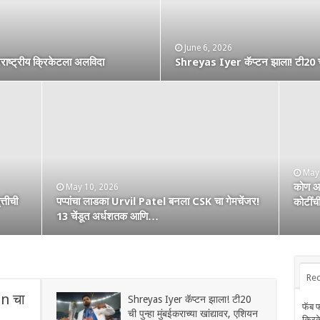
 रणांगणात एन्ट्री! अफाट मेहनत
June 6, 2026
May 2, 2026
ष्ट्रीय क्रिकेटला अलविदा
Shreyas Iyer कॅप्टन झाला! टी20 ची पु
कोण हा Raghu Sharma? वय 33, कृष्
May
कोण आह
May 10, 2026
April 25, 2026
Dec
तीची
ी एक
पप्पांचा लाडका Urvil Patel बनला CSK चा गेमचेंजर!
सरपंच श्रेयसच्या Punjab Kings चा वर्ल्ड रेकॉर्ड!
कोटींच
Aust
13 चेंडूत अर्धशतक आणि…
दिल्लीविरूद्ध चेस केले 264
Rec
n चा
Shreyas Iyer कॅप्टन झाला! टी20
फॅब 
ची पुन्हा मुंबईकराच्या खांद्यावर, एशियन
क्रि