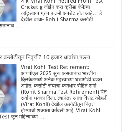
आहे. Virat Kohli Retired From Test
Cricket g जॉईन करा क्रीडा कॅफेचा
व्हॉट्सअप ग्रुप बातमी अपडेट होत आहे… हे
देखील वाचा- Rohit Sharma कसोटी
 असतानाच …
र कसोटीतून निवृत्ती? 10 हजार धावांचा पल्ला…
Virat Kohli Test Retirement:
आयपीएल 2025 सुरू असतानाच भारतीय
क्रिकेटमध्ये अनेक महत्त्वाच्या घडामोडी घडत
आहेत. कसोटी संघाचा कर्णधार रोहित शर्मा
(Rohit Sharma Test Retirement) घेत
सर्वांना धक्का दिला. त्यानंतर आता विराट कोहली
(Virat Kohli) देखील कसोटीतून निवृत्त
होण्याची शक्यता वर्तवली आहे. Virat Kohli
t जून महिन्याच्या …