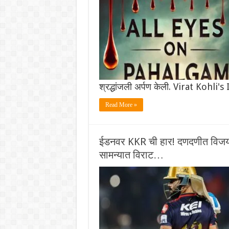
श्रद्धांजली अर्पण केली. Virat Kohl
Read More »
ईडनवर KKR ची हार! दणदणीत विजयास
सामन्यात विराट…