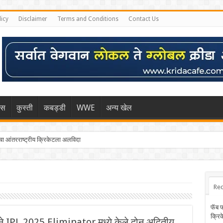
licy
Disclaimer
Terms and Conditions
Contact Us
िस
कुस्ती
कबड्डी
WWE
अन्य खेल
 आंतरराष्ट्रीय क्रिकेटला अलविदा
Rec
फॅब 
क्रि
 IPL 2025 Eliminator मध्ये केले दोन अद्वितीय