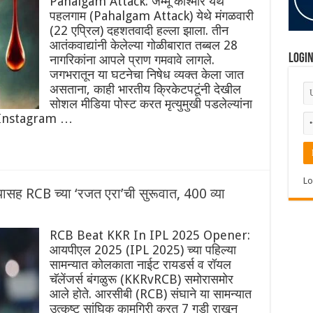
Pahalgam Attack: जम्मू काश्मीर येथे
पहलगाम (Pahalgam Attack) येथे मंगळवारी
(22 एप्रिल) दहशतवादी हल्ला झाला. तीन
आतंकवाद्यांनी केलेल्या गोळीबारात तब्बल 28
Logi
नागरिकांना आपले प्राण गमवावे लागले.
जगभरातून या घटनेचा निषेध व्यक्त केला जात
असताना, काही भारतीय क्रिकेटपटूंनी देखील
सोशल मीडिया पोस्ट करत मृत्युमुखी पडलेल्यांना
i's Instagram …
Lo
ह RCB च्या ‘रजत एरा’ची सुरूवात, 400 व्या
RCB Beat KKR In IPL 2025 Opener:
आयपीएल 2025 (IPL 2025) च्या पहिल्या
सामन्यात कोलकाता नाईट रायडर्स व रॉयल
चॅलेंजर्स बंगळुरू (KKRvRCB) समोरासमोर
आले होते. आरसीबी (RCB) संघाने या सामन्यात
उत्कृष्ट सांघिक कामगिरी करत 7 गडी राखून