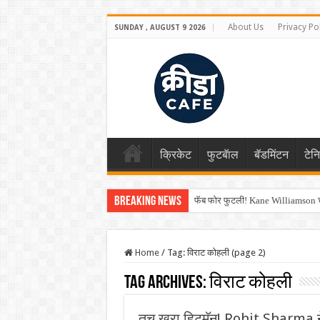
About Us
Privacy Po
SUNDAY , AUGUST 9 2026
क्रिकेट
फुटबॅाल
बॅडमिंटन
टेन
Breaking News
फॅब फोर फुटली! Kane Williamson चा
Home
/
Tag:
विराट कोहली
(page 2)
Tag Archives:
विराट कोहली
तूच खरा हिटमॅन! Rohit Sharma ने