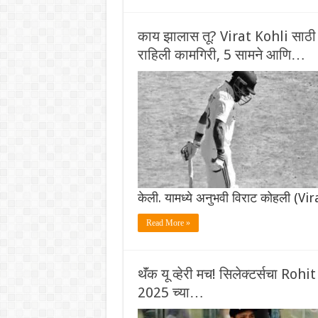
काय झालास तू? Virat Kohli साठी सं
राहिली कामगिरी, 5 सामने आणि…
केली. यामध्ये अनुभवी विराट कोहली (V
Read More »
थॅंक यू व्हेरी मच! सिलेक्टर्सचा Roh
2025 च्या…