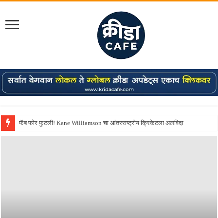
Shreyas Iyer कॅप्टन झाला! टी20 ची पुन्हा मुंबईकराच्या खांद्यावर, एशियन गेम्स…