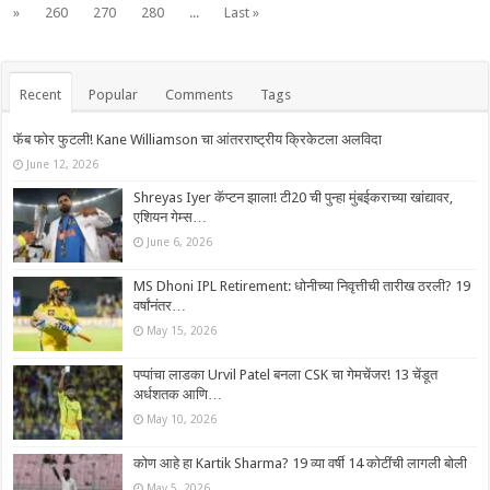
»
260
270
280
...
Last »
Recent
Popular
Comments
Tags
फॅब फोर फुटली! Kane Williamson चा आंतरराष्ट्रीय क्रिकेटला अलविदा
June 12, 2026
Shreyas Iyer कॅप्टन झाला! टी20 ची पुन्हा मुंबईकराच्या खांद्यावर,
एशियन गेम्स…
June 6, 2026
MS Dhoni IPL Retirement: धोनीच्या निवृत्तीची तारीख ठरली? 19
वर्षांनंतर…
May 15, 2026
पप्पांचा लाडका Urvil Patel बनला CSK चा गेमचेंजर! 13 चेंडूत
अर्धशतक आणि…
May 10, 2026
कोण आहे हा Kartik Sharma? 19 व्या वर्षी 14 कोटींची लागली बोली
May 5, 2026