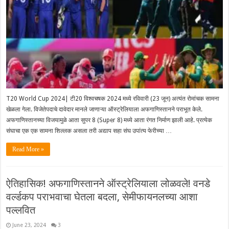
T20 World Cup 2024| टी20 विश्वचषक 2024 मध्ये रविवारी (23 जून) अत्यंत रोमांचक सामना
खेळला गेला. विजेतेपदाचे दावेदार मानले जाणाऱ्या ऑस्ट्रेलियाला अफगाणिस्तानने पराभूत केले.
अफगाणिस्तानच्या विजयामुळे आता सुपर 8 (Super 8) मध्ये आता रंगत निर्माण झाली आहे. प्रत्येक
संघाचा एक एक सामना शिल्लक असला तरी अद्याप सहा संघ उपांत्य फेरीच्या …
Read More »
ऐतिहासिक! अफगाणिस्तानने ऑस्ट्रेलियाला लोळवले! वनडे
वर्ल्डकप पराभवाचा घेतला बदला, सेमीफायनलच्या आशा
पल्लवित
June 23, 2024
3