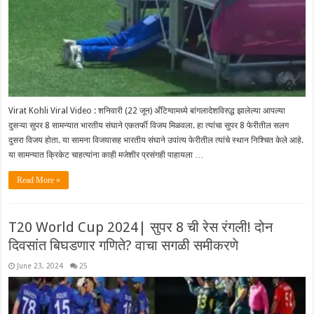
Virat Kohli Viral Video : शनिवारी (22 जून) अँटिग्वामध्ये बांगलादेशविरुद्ध झालेल्या आपल्या
दुसऱ्या सुपर 8 सामन्यात भारतीय संघाने एकतर्फी विजय मिळवला. हा त्यांचा सुपर 8 फेरीतील सलग
दुसरा विजय होता. या सामना विजयासह भारतीय संघाने उपांत्य फेरीतील त्यांचे स्थान निश्चित केले आहे.
या सामन्यात क्रिकेट चाहत्यांना काही मजेशीर प्रसंगही पाहायला …
Read More »
T20 World Cup 2024| सुपर 8 ची रेस रंगली! दोन
दिवसांत बिघडणार गणिते? वाचा सगळी समीकरणे
June 23, 2024
25