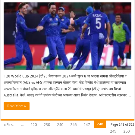
T20 World Cup 2024|टी20 विश्वचषक 2024 मध्ये सुपर 8 चा आठवा सामना ऑस्ट्रेलिया व
अफगाणिस्तान (AUS vs AFG) यांच्या दरम्यान खेळला गेला. सेंट विन्सेंट येथे झालेल्या या सामन्यात
अफगाणिस्तान संघाने इतिहास रचत ऑस्ट्रेलियाला 21 धावांनी पराभूत (Afghanistan Beat
Australia) केले. यासह त्यांनी उपांत्य फेरीच्या आपल्या आशा जिवंत ठेवल्या. आंतरराष्ट्रीय स्तरावर …
Read More »
248
« First
...
220
230
240
246
247
Page 248 of 323
249
250