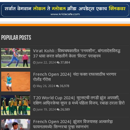
Popular Posts
Virat Kohli : विश्वचषकातील ‘रनमशीन’, बांगलादेशविरुद्ध
37 धावा करत कोहलीने केला ‘विराट’ पराक्रम
June 22, 2024
37,884
French Open 2024| यंदा फक्त राफासाठीच भरणार
रोलॅंड गॅरोस
May 26, 2024
36,978
T20 World Cup 2024| युएसएची तगडी झुंज अपयशी,
दक्षिण आफ्रिकेचा सुपर 8 मध्ये पहिला विजय, रबाडा ठरला हिरो
June 19, 2024
26,589
French Open 2024| झुंजार विजयासह अल्कारेझ
फायनलमध्ये! सिन्नरचा पुन्हा स्वप्नभंग