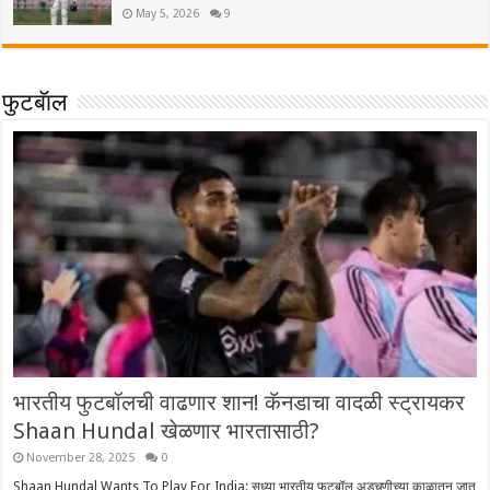
May 5, 2026
9
फुटबॅाल
भारतीय फुटबॉलची वाढणार शान! कॅनडाचा वादळी स्ट्रायकर
Shaan Hundal खेळणार भारतासाठी?
November 28, 2025
0
Shaan Hundal Wants To Play For India: सध्या भारतीय फुटबॉल अडचणीच्या काळातून जात