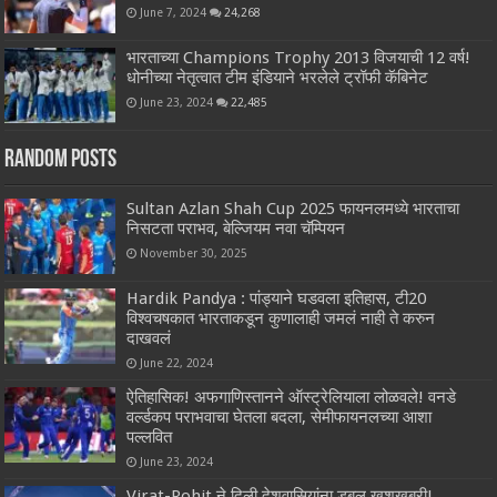
June 7, 2024
24,268
भारताच्या Champions Trophy 2013 विजयाची 12 वर्ष!
धोनीच्या नेतृत्वात टीम इंडियाने भरलेले ट्रॉफी कॅबिनेट
June 23, 2024
22,485
Random Posts
Sultan Azlan Shah Cup 2025 फायनलमध्ये भारताचा
निसटता पराभव, बेल्जियम नवा चॅम्पियन
November 30, 2025
Hardik Pandya : पांड्याने घडवला इतिहास, टी20
विश्वचषकात भारताकडून कुणालाही जमलं नाही ते करुन
दाखवलं
June 22, 2024
ऐतिहासिक! अफगाणिस्तानने ऑस्ट्रेलियाला लोळवले! वनडे
वर्ल्डकप पराभवाचा घेतला बदला, सेमीफायनलच्या आशा
पल्लवित
June 23, 2024
Virat-Rohit ने दिली देशवासियांना डबल खुशखबरी!