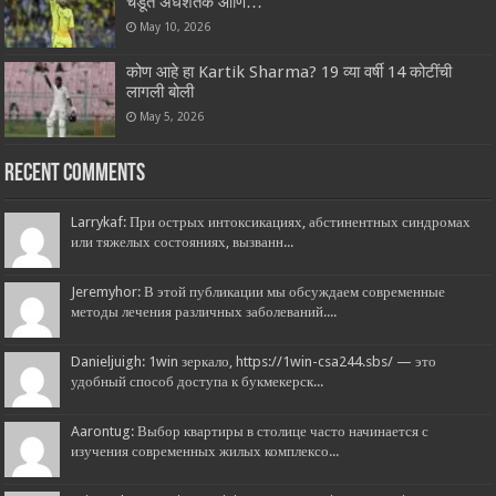
चेंडूत अर्धशतक आणि…
May 10, 2026
कोण आहे हा Kartik Sharma? 19 व्या वर्षी 14 कोटींची
लागली बोली
May 5, 2026
Recent Comments
Larrykaf: При острых интоксикациях, абстинентных синдромах
или тяжелых состояниях, вызванн...
Jeremyhor: В этой публикации мы обсуждаем современные
методы лечения различных заболеваний....
Danieljuigh: 1win зеркало, https://1win-csa244.sbs/ — это
удобный способ доступа к букмекерск...
Aarontug: Выбор квартиры в столице часто начинается с
изучения современных жилых комплексо...