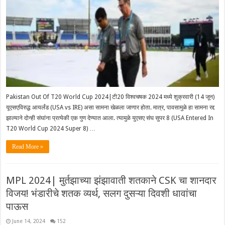
Pakistan Out Of T20 World Cup 2024|टी20 विश्वचषक 2024 मध्ये शुक्रवारी (14 जून)
यूएसएविरुद्ध आयर्लंड (USA vs IRE) असा सामना खेळला जाणार होता. मात्र, पावसामुळे हा सामना रद्द
झाल्याने दोन्ही संघांना प्रत्येकी एक गुण देण्यात आला. त्यामुळे युएसए संघ सुपर 8 (USA Entered In
T20 World Cup 2024 Super 8) …
Read More »
MPL 2024| मुर्तझाच्या झंझावाती शतकाने CSK चा शानदार
विजय! भंडारीचे शतक व्यर्थ, सलग दुसऱ्या दिवशी धावांचा
पाऊस
June 14, 2024
152