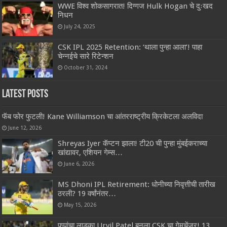
WWE विश्व शोकसागरात! दिग्गज Hulk Hogan चे दुःखद
निधन
July 24, 2025
CSK IPL 2025 Retention: ‘थाला पुन्हा आला’! पाहा
चेन्नईचे सारे रिटेन्शन
October 31, 2024
Latest Posts
फॅब फोर फुटली! Kane Williamson चा आंतरराष्ट्रीय क्रिकेटला अलविदा
June 12, 2026
Shreyas Iyer कॅप्टन झाला! टी20 ची पुन्हा मुंबईकराच्या
खांद्यावर, एशियन गेम्स…
June 6, 2026
MS Dhoni IPL Retirement: धोनीच्या निवृत्तीची तारीख
ठरली? 19 वर्षांनंतर…
May 15, 2026
पप्पांचा लाडका Urvil Patel बनला CSK चा गेमचेंजर! 13