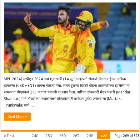
MPL 2024|एमपीएल 2024 मध्ये शुक्रवारी (14 जून) छत्रपती संभाजी किंग्स व ईगल नाशिक
टायटन्स (CSK v ENT) सामना खेळला गेला. सलग दुसऱ्या दिवशी मोठ्या धावसंख्येच्या झालेल्या या
सामन्यात सीएसकेने 213 धावांचा यशस्वी पाठलाग केला. नाशिक संघासाठी मंदार भंडारी (Mandar
Bhandari) याने ठोकलेल्या शतकानंतर सीएसकेसाठी कर्णधार मुर्तझा ट्रंकवाला (Murtaza
Trunkwala) याने …
Read More »
269
« First
...
240
250
260
267
268
Page 269 of 323