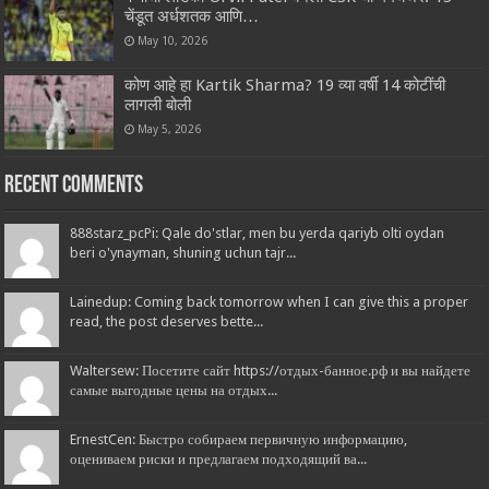
चेंडूत अर्धशतक आणि…
May 10, 2026
कोण आहे हा Kartik Sharma? 19 व्या वर्षी 14 कोटींची
लागली बोली
May 5, 2026
Recent Comments
888starz_pcPi: Qale do'stlar, men bu yerda qariyb olti oydan
beri o'ynayman, shuning uchun tajr...
Lainedup: Coming back tomorrow when I can give this a proper
read, the post deserves bette...
Waltersew: Посетите сайт https://отдых-банное.рф и вы найдете
самые выгодные цены на отдых...
ErnestCen: Быстро собираем первичную информацию,
оцениваем риски и предлагаем подходящий ва...