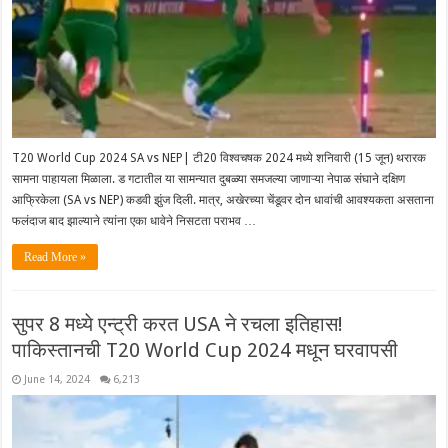
T20 World Cup 2024 SA vs NEP| टी20 विश्वचषक 2024 मध्ये शनिवारी (15 जून) थरारक
सामना पाहायला मिळाला. ड गटातील या सामन्यात दुबळ्या समजल्या जाणाऱ्या नेपाळ संघाने दक्षिण
आफ्रिकेला (SA vs NEP) कडवी झुंज दिली. मात्र, अखेरच्या चेंडूवर दोन धावांची आवश्यकता असताना
फलंदाज बाद झाल्याने त्यांना एका धावेने निसटता पराभव …
Read More »
सुपर 8 मध्ये एन्ट्री करत USA ने रचला इतिहास!
पाकिस्तानची T20 World Cup 2024 मधून घरवापसी
June 14, 2024
6,213