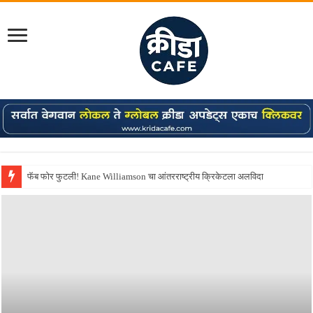
Shreyas Iyer कॅप्टन झाला! टी20 ची पुन्हा मुंबईकराच्या खांद्यावर, एशियन गेम्स…