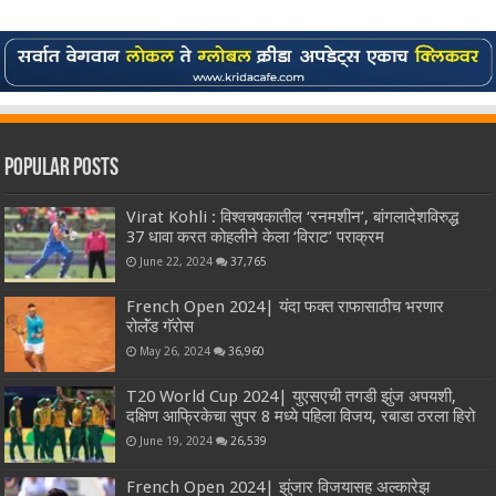
Popular Posts
Virat Kohli : विश्वचषकातील ‘रनमशीन’, बांगलादेशविरुद्ध
37 धावा करत कोहलीने केला ‘विराट’ पराक्रम
June 22, 2024
37,765
French Open 2024| यंदा फक्त राफासाठीच भरणार
रोलॅंड गॅरोस
May 26, 2024
36,960
T20 World Cup 2024| युएसएची तगडी झुंज अपयशी,
दक्षिण आफ्रिकेचा सुपर 8 मध्ये पहिला विजय, रबाडा ठरला हिरो
June 19, 2024
26,539
French Open 2024| झुंजार विजयासह अल्कारेझ