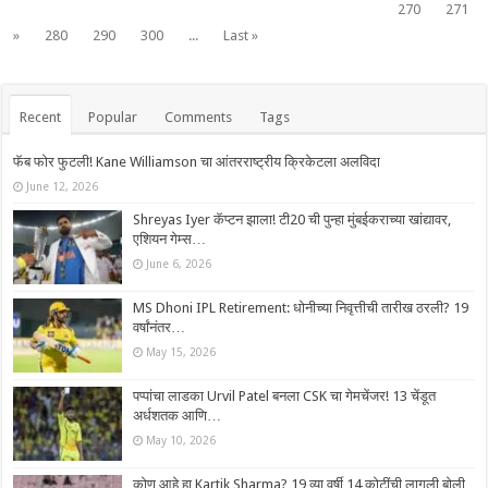
270
271
»
280
290
300
...
Last »
Recent
Popular
Comments
Tags
फॅब फोर फुटली! Kane Williamson चा आंतरराष्ट्रीय क्रिकेटला अलविदा
June 12, 2026
Shreyas Iyer कॅप्टन झाला! टी20 ची पुन्हा मुंबईकराच्या खांद्यावर,
एशियन गेम्स…
June 6, 2026
MS Dhoni IPL Retirement: धोनीच्या निवृत्तीची तारीख ठरली? 19
वर्षांनंतर…
May 15, 2026
पप्पांचा लाडका Urvil Patel बनला CSK चा गेमचेंजर! 13 चेंडूत
अर्धशतक आणि…
May 10, 2026
कोण आहे हा Kartik Sharma? 19 व्या वर्षी 14 कोटींची लागली बोली