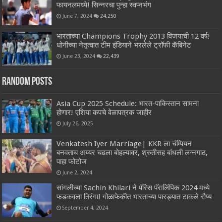
फायनलमध्ये! सिन्नरचा पुन्हा स्वप्नभंग
June 7, 2024
24,250
भारताच्या Champions Trophy 2013 विजयाची 12 वर्ष!
धोनीच्या नेतृत्वात टीम इंडियाने भरलेले ट्रॉफी कॅबिनेट
June 23, 2024
22,439
Random Posts
Asia Cup 2025 Schedule: भारत-पाकिस्तान सामना
होणार! एशिया कपचे वेळापत्रक जाहीर
July 26, 2025
Venkatesh Iyer Marriage| KKR ला चॅम्पियन
बनवताच अय्यर चढला बोहल्यावर, श्रुतीसह बांधली लग्नगाठ,
पाहा फोटोज
June 2, 2024
सांगलीच्या Sachin Khilari ने पॅरिस पॅरालिंपिक 2024 मध्ये
फडकवला तिरंगा! गोळाफेकीत भारताच्या पारड्यात टाकले रौप्य
September 4, 2024