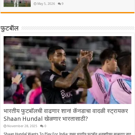
May 5, 2026
9
फुटबॅाल
भारतीय फुटबॉलची वाढणार शान! कॅनडाचा वादळी स्ट्रायकर
Shaan Hundal खेळणार भारतासाठी?
November 28, 2025
0
Shaan Hundal Wants To Play For India: सध्या भारतीय फुटबॉल अडचणीच्या काळातून जात