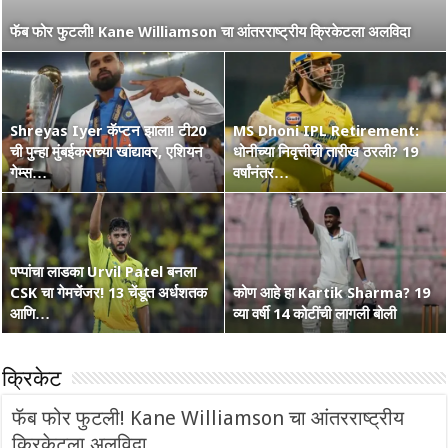
नाशिककर Ramakrishna Ghosh ची IPL 2026 रणांगणात एन्ट्री! अफाट
फॅब फोर फुटली! Kane Williamson चा आंतरराष्ट्रीय क्रिकेटला अलविदा
मेहनत आणि CSK चा विश्वास…
Shreyas Iyer कॅप्टन झाला! टी20
MS Dhoni IPL Retirement:
वंडर बॉय Vaibhav Suryavanshi
ची पुन्हा मुंबईकराच्या खांद्यावर, एशियन
कोण हा Raghu Sharma? वय 33,
धोनीच्या निवृत्तीची तारीख ठरली? 19
चा आणखी एक शतकी धमाका! 36 चेंडूत
गेम्स…
कृष्णभक्त, शेन वॉर्न आणि बरंच काही
वर्षांनंतर…
…
पप्पांचा लाडका Urvil Patel बनला
CSK चा गेमचेंजर! 13 चेंडूत अर्धशतक
सरपंच श्रेयसच्या Punjab Kings चा
कोण आहे हा Kartik Sharma? 19
Australia Retain The Ashes
आणि…
वर्ल्ड रेकॉर्ड! दिल्लीविरूद्ध चेस केले 264
व्या वर्षी 14 कोटींची लागली बोली
2025-2026
क्रिकेट
फॅब फोर फुटली! Kane Williamson चा आंतरराष्ट्रीय
क्रिकेटला अलविदा