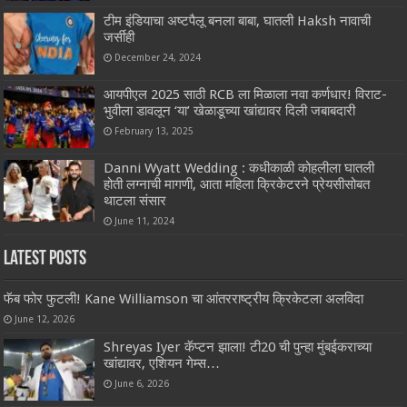
टीम इंडियाचा अष्टपैलू बनला बाबा, घातली Haksh नावाची
जर्सीही
December 24, 2024
आयपीएल 2025 साठी RCB ला मिळाला नवा कर्णधार! विराट-
भुवीला डावलून ‘या’ खेळाडूच्या खांद्यावर दिली जबाबदारी
February 13, 2025
Danni Wyatt Wedding : कधीकाळी कोहलीला घातली
होती लग्नाची मागणी, आता महिला क्रिकेटरने प्रेयसीसोबत
थाटला संसार
June 11, 2024
Latest Posts
फॅब फोर फुटली! Kane Williamson चा आंतरराष्ट्रीय क्रिकेटला अलविदा
June 12, 2026
Shreyas Iyer कॅप्टन झाला! टी20 ची पुन्हा मुंबईकराच्या
खांद्यावर, एशियन गेम्स…
June 6, 2026