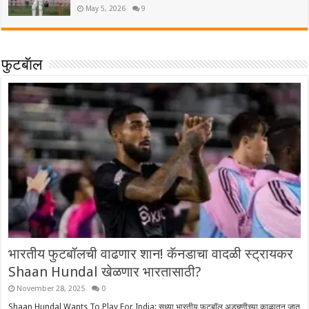
May 5, 2026
9
फुटबॅाल
भारतीय फुटबॉलची वाढणार शान! कॅनडाचा वादळी स्ट्रायकर
Shaan Hundal खेळणार भारतासाठी?
November 28, 2025
0
Shaan Hundal Wants To Play For India: सध्या भारतीय फुटबॉल अडचणीच्या काळातून जात