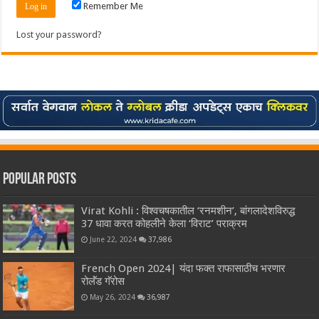
Remember Me
Lost your password?
Popular Posts
Virat Kohli : विश्वचषकातील ‘रनमशीन’, बांगलादेशविरुद्ध
37 धावा करत कोहलीने केला ‘विराट’ पराक्रम
June 22, 2024
37,986
French Open 2024| यंदा फक्त राफासाठीच भरणार
रोलॅंड गॅरोस
May 26, 2024
36,987