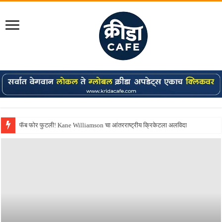
Shreyas Iyer कॅप्टन झाला! टी20 ची पुन्हा मुंबईकराच्या खांद्यावर, एशियन गेम्स…