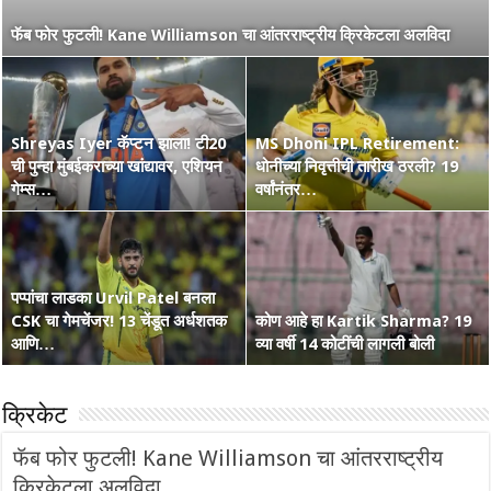
नाशिककर Ramakrishna Ghosh ची IPL 2026 रणांगणात एन्ट्री! अफाट
फॅब फोर फुटली! Kane Williamson चा आंतरराष्ट्रीय क्रिकेटला अलविदा
मेहनत आणि CSK चा विश्वास…
Shreyas Iyer कॅप्टन झाला! टी20
MS Dhoni IPL Retirement:
वंडर बॉय Vaibhav Suryavanshi
ची पुन्हा मुंबईकराच्या खांद्यावर, एशियन
कोण हा Raghu Sharma? वय 33,
धोनीच्या निवृत्तीची तारीख ठरली? 19
चा आणखी एक शतकी धमाका! 36 चेंडूत
गेम्स…
कृष्णभक्त, शेन वॉर्न आणि बरंच काही
वर्षांनंतर…
…
पप्पांचा लाडका Urvil Patel बनला
CSK चा गेमचेंजर! 13 चेंडूत अर्धशतक
सरपंच श्रेयसच्या Punjab Kings चा
कोण आहे हा Kartik Sharma? 19
Australia Retain The Ashes
आणि…
वर्ल्ड रेकॉर्ड! दिल्लीविरूद्ध चेस केले 264
व्या वर्षी 14 कोटींची लागली बोली
2025-2026
क्रिकेट
फॅब फोर फुटली! Kane Williamson चा आंतरराष्ट्रीय
क्रिकेटला अलविदा