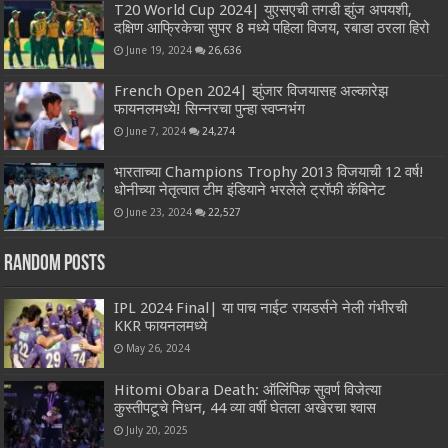
T20 World Cup 2024| युएसएची तगडी झुंज अपयशी,
दक्षिण आफ्रिकेचा सुपर 8 मध्ये पहिला विजय, रबाडा ठरला हिरो
June 19, 2024
26,636
French Open 2024| झुंजार विजयासह अल्कारेझ
फायनलमध्ये! सिन्नरचा पुन्हा स्वप्नभंग
June 7, 2024
24,274
भारताच्या Champions Trophy 2013 विजयाची 12 वर्ष!
धोनीच्या नेतृत्वात टीम इंडियाने भरलेले ट्रॉफी कॅबिनेट
June 23, 2024
22,527
Random Posts
IPL 2024 Final| या पाच नाईट रायडर्सने नेली गंभीरची
KKR फायनलमध्ये
May 26, 2024
Hitomi Obara Death: ऑलिंपिक सुवर्ण विजेत्या
कुस्तीपटूचे निधन, 44 व्या वर्षी घेतला अखेरचा श्वास
July 20, 2025